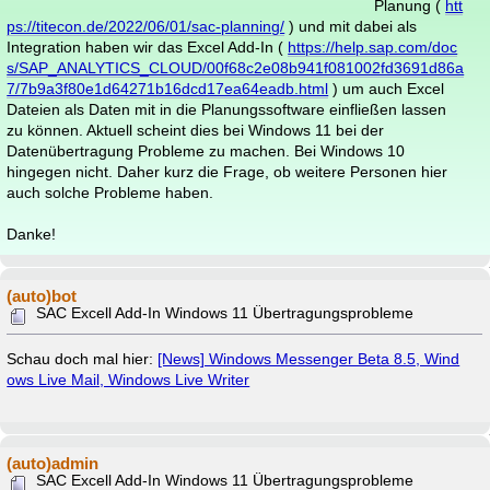
Planung (
htt
ps://titecon.de/2022/06/01/sac-planning/
) und mit dabei als
Integration haben wir das Excel Add-In (
https://help.sap.com/doc
s/SAP_ANALYTICS_CLOUD/00f68c2e08b941f081002fd3691d86a
7/7b9a3f80e1d64271b16dcd17ea64eadb.html
) um auch Excel
Dateien als Daten mit in die Planungssoftware einfließen lassen
zu können. Aktuell scheint dies bei Windows 11 bei der
Datenübertragung Probleme zu machen. Bei Windows 10
hingegen nicht. Daher kurz die Frage, ob weitere Personen hier
auch solche Probleme haben.
Danke!
(auto)bot
SAC Excell Add-In Windows 11 Übertragungsprobleme
Schau doch mal hier:
[News] Windows Messenger Beta 8.5, Wind
ows Live Mail, Windows Live Writer
(auto)admin
SAC Excell Add-In Windows 11 Übertragungsprobleme