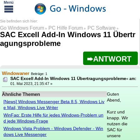
Go Windows Forum
PC Hilfe Forum
PC Software
»
»
»
SAC Excell Add-In Windows 11 Übertr
agungsprobleme
ANTWORT
Windowaner
Beiträge: 1
SAC Excell Add-In Windows 11 Übertragungsprobleme
«
am:
01. Mai 2023, 21:35:47 »
Ähnliche Themen
Guten
Abend,
[News] Windows Messenger Beta 8.5, Windows Liv
e Mail, Windows Live Writer
Kurz und
WinFaq: Erste Hilfe für jedes Windows-Problem un
knapp. Wir
d jede Windows-Frage
nutzen die
Windows Vista Problem - Windows Defender - Win
SAC für
dows Live Messenger
unsere