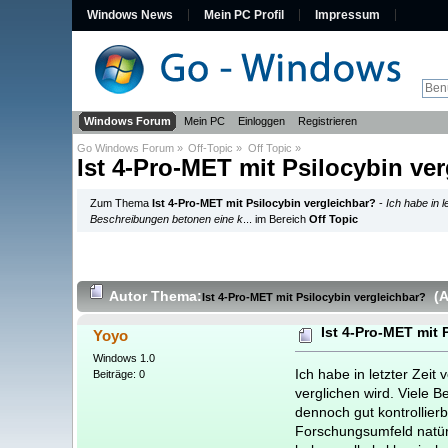
Windows News
Mein PC Profil
Impressum
Windows Forum
Mein PC
Einloggen
Registrieren
Go Windows Forum
»
Off-Topic
»
Off Topic
»
Ist 4-Pro-MET mit Psilocybin ve
Zum Thema
Ist 4-Pro-MET mit Psilocybin vergleichbar?
-
Ich habe in 
Beschreibungen betonen eine k
... im Bereich
Off Topic
Autor
Thema:
(
Ist 4-Pro-MET mit Psilocybin vergleichbar?
Ist 4-Pro-MET mit 
Yoyo
Windows 1.0
Ich habe in letzter Zei
Beiträge: 0
verglichen wird. Viele B
dennoch gut kontrollierb
Forschungsumfeld natürli