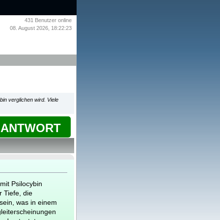
431
Benutzer online
08. August 2026, 18:22:23
in verglichen wird. Viele
ANTWORT
mit Psilocybin
 Tiefe, die
 sein, was in einem
egleiterscheinungen