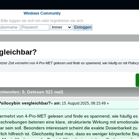
Windows Community
Bitte
loggen sie sich ein
oder
registrieren sie sich
.
rgleichbar?
letzter Zeit vermehrt von 4-Pro-MET gelesen und finde es spannend, wie häufig es mit Psilocyb
Antworten: 0
, Gelesen 521 mal
)
Psilocybin vergleichbar?
«
am:
15. August 2025, 08:15:49 »
t vermehrt von 4-Pro-MET gelesen und finde es spannend, wie häufig es 
eschreibungen betonen eine klare, strukturierte Wirkung mit emotionaler
ar sein soll. Besonders interessant scheint die exakte Dosierbarkeit zu
ch hilfreich ist. Gleichzeitig liest man, dass es weniger körperliche B