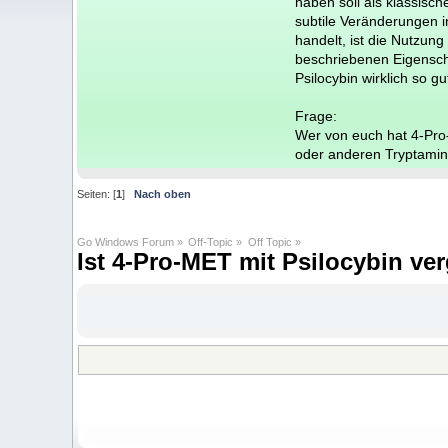
haben soll als klassis
subtile Veränderungen i
handelt, ist die Nutzung
beschriebenen Eigenscha
Psilocybin wirklich so gut
Frage:
Wer von euch hat 4-Pro-
oder anderen Tryptami
Seiten: [
1
]
Nach oben
Go Windows Forum
»
Off-Topic
»
Off Topic
»
Ist 4-Pro-MET mit Psilocybin ve