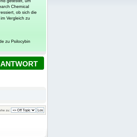
end getestet, um
search Chemical
essiert, ob sich die
 im Vergleich zu
e zu Psilocybin
ANTWORT
ehe zu: