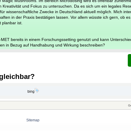
che Magic Mushrooms. Im Bereich Microdosing wird es offenbar zunehm
n Kreativität und Fokus zu untersuchen. Da es sich um ein legales Re
 für wissenschaftliche Zwecke in Deutschland aktuell möglich. Mich inter
ften in der Praxis bestätigen lassen. Vor allem wüsste ich gern, ob es
 planbar ist.
MET bereits in einem Forschungssetting genutzt und kann Unterschied
nen in Bezug auf Handhabung und Wirkung beschreiben?
rgleichbar?
bing
G
Sitemap