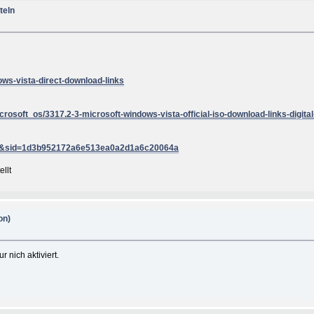
teln
ows-vista-direct-download-links
rosoft_os/3317.2-3-microsoft-windows-vista-official-iso-download-links-digital
940&sid=1d3b952172a6e513ea0a2d1a6c20064a
llt
on)
 nich aktiviert.