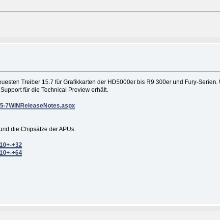
esten Treiber 15.7 für Grafikkarten der HD5000er bis R9 300er und Fury-Serien. Ü
pport für die Technical Preview erhält.
t15-7WINReleaseNotes.aspx
s und die Chipsätze der APUs.
+10+-+32
+10+-+64