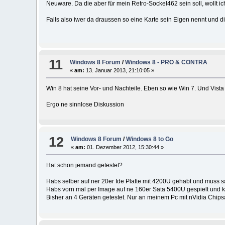
Neuware. Da die aber für mein Retro-Sockel462 sein soll, wollt ic
Falls also iwer da draussen so eine Karte sein Eigen nennt und 
11
Windows 8 Forum
/
Windows 8 - PRO & CONTRA
«
am:
13. Januar 2013, 21:10:05 »
Win 8 hat seine Vor- und Nachteile. Eben so wie Win 7. Und Vista 
Ergo ne sinnlose Diskussion
12
Windows 8 Forum
/
Windows 8 to Go
«
am:
01. Dezember 2012, 15:30:44 »
Hat schon jemand getestet?
Habs selber auf ner 20er Ide Platte mit 4200U gehabt und muss s
Habs vorn mal per Image auf ne 160er Sata 5400U gespielt und k
Bisher an 4 Geräten getestet. Nur an meinem Pc mit nVidia Chips