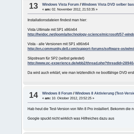
13
Windows Vista Forum
/
Windows Vista DVD selber bas
«
am:
02. November 2012, 21:53:35 »
Installationsdateien findest man hier:
Vista Ultimate mit SP1 x86/x64
http://heidoc.net/joomla/technology-science/microsoft/57-wind
Vista - alle Versionen mit SP1 x86/x64
http://en.community.dell.com/support-forums/software-os/w/mic
Slipstream für SP2 (selbst getestet)
http://www.pc-experience.de/wbb2/thread.php?threadid=28
Da wird auch erklärt, wie man letztendlich ne bootfähige DVD erste
14
Windows 8 Forum
/
Windows 8 Aktivierung (Test-Versi
«
am:
10. Oktober 2012, 23:52:25 »
Hab heut die Test-Version von Win 8 Pro installiert. Bekomm die nur
Google spuckt nicht wirklich was Hilfreiches dazu aus