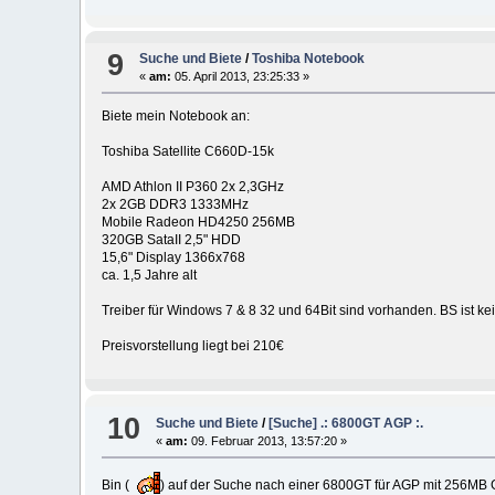
9
Suche und Biete
/
Toshiba Notebook
«
am:
05. April 2013, 23:25:33 »
Biete mein Notebook an:
Toshiba Satellite C660D-15k
AMD Athlon II P360 2x 2,3GHz
2x 2GB DDR3 1333MHz
Mobile Radeon HD4250 256MB
320GB SataII 2,5" HDD
15,6" Display 1366x768
ca. 1,5 Jahre alt
Treiber für Windows 7 & 8 32 und 64Bit sind vorhanden. BS ist ke
Preisvorstellung liegt bei 210€
10
Suche und Biete
/
[Suche] .: 6800GT AGP :.
«
am:
09. Februar 2013, 13:57:20 »
Bin (
) auf der Suche nach einer 6800GT für AGP mit 256MB G