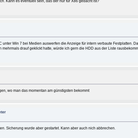
sch. Kann es eventuell sein, das der nur für X86 gedacht ist?
 unter Win 7 bei Medien auswerfen die Anzeige für intern verbaute Festplatten. 
hon mehrmals drauf geklickt hatte, würde ich gern die HDD aus der Liste rausbeko
fragen, wo man das momentan am günstigsten bekommt
eter
en. Sicherung wurde aber gestartet. Kann aber auch nich abbrechen.