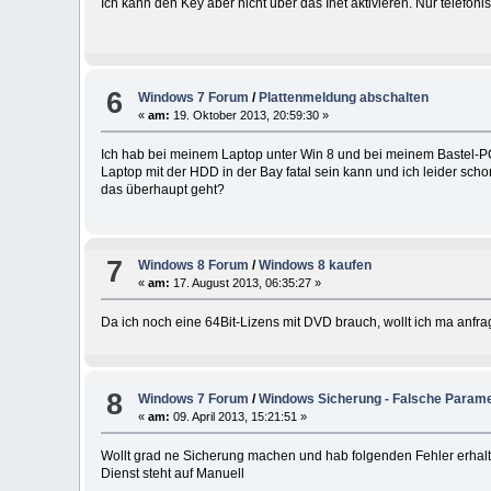
Ich kann den Key aber nicht über das Inet aktivieren. Nur telefoni
6
Windows 7 Forum
/
Plattenmeldung abschalten
«
am:
19. Oktober 2013, 20:59:30 »
Ich hab bei meinem Laptop unter Win 8 und bei meinem Bastel-PC
Laptop mit der HDD in der Bay fatal sein kann und ich leider sc
das überhaupt geht?
7
Windows 8 Forum
/
Windows 8 kaufen
«
am:
17. August 2013, 06:35:27 »
Da ich noch eine 64Bit-Lizens mit DVD brauch, wollt ich ma an
8
Windows 7 Forum
/
Windows Sicherung - Falsche Param
«
am:
09. April 2013, 15:21:51 »
Wollt grad ne Sicherung machen und hab folgenden Fehler erhalt
Dienst steht auf Manuell