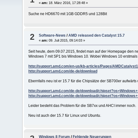
«
am:
18. März 2016, 17:28:48 »
Suche ne HD6670 mit 1GB GDDR5 und 128Bit
2
Software-News
/
AMD released den Catalyst 15.7
«
am:
09. Juli 2015, 09:14:03 »
Seit heute, dem 09.07.2015, findet man auf der Homepage den neu
Windows 7 mit SP1 bis Windows 10. Wobei Windows 10 erstmals Su
http://support.amd.com/en-us/kb-articles/Pages/AMDCatalys
http://support.amd.com/de-de/download
Ebernfalls neu ist er 15.7 für die Chipsätze der SB700er aufwärt
http://support.amd.com/de-de/download/chipset?os=Windows
http://support.amd.com/de-de/download/chipset?os=Windows
Leider besteht das Problem für die SB7xx und AHCI immer noch.
Neu ist auch der 15.7 für Linux und Ubuntu.
Windows 8 Forum
/
Fehlende Neuerungen