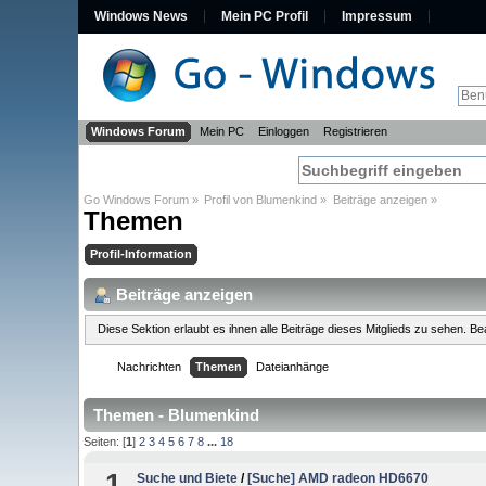
Windows News
Mein PC Profil
Impressum
Windows Forum
Mein PC
Einloggen
Registrieren
Go Windows Forum
»
Profil von Blumenkind
»
Beiträge anzeigen
»
Themen
Profil-Information
Beiträge anzeigen
Diese Sektion erlaubt es ihnen alle Beiträge dieses Mitglieds zu sehen. 
Nachrichten
Themen
Dateianhänge
Themen - Blumenkind
Seiten: [
1
]
2
3
4
5
6
7
8
...
18
1
Suche und Biete
/
[Suche] AMD radeon HD6670