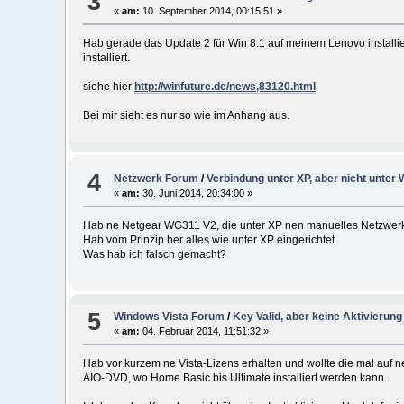
3
«
am:
10. September 2014, 00:15:51 »
Hab gerade das Update 2 für Win 8.1 auf meinem Lenovo installier
installiert.
siehe hier
http://winfuture.de/news,83120.html
Bei mir sieht es nur so wie im Anhang aus.
4
Netzwerk Forum
/
Verbindung unter XP, aber nicht unter 
«
am:
30. Juni 2014, 20:34:00 »
Hab ne Netgear WG311 V2, die unter XP nen manuelles Netzwerk 
Hab vom Prinzip her alles wie unter XP eingerichtet.
Was hab ich falsch gemacht?
5
Windows Vista Forum
/
Key Valid, aber keine Aktivierung
«
am:
04. Februar 2014, 11:51:32 »
Hab vor kurzem ne Vista-Lizens erhalten und wollte die mal auf 
AIO-DVD, wo Home Basic bis Ultimate installiert werden kann.