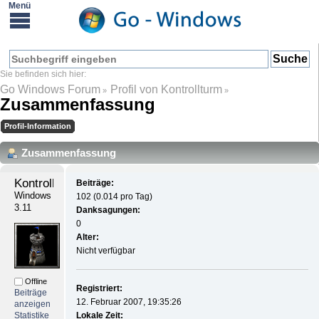
Go Windows Forum
Profil von Kontrollturm
»
»
Zusammenfassung
Profil-Information
Zusammenfassung
Kontrollturm 
Beiträge:
Windows 
102 (0.014 pro Tag)
3.11
Danksagungen:
0
Alter:
Nicht verfügbar
Offline
Registriert:
Beiträge
12. Februar 2007, 19:35:26
anzeigen
Statistike
Lokale Zeit: