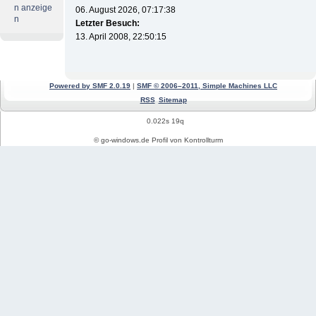
n anzeige
06. August 2026, 07:17:38
n
Letzter Besuch:
13. April 2008, 22:50:15
Powered by SMF 2.0.19
|
SMF © 2006–2011, Simple Machines LLC
RSS
Sitemap
0.022s 19q
© go-windows.de Profil von Kontrollturm
Windows News
Mein PC Profil
REGISTRIEREN
Impressum