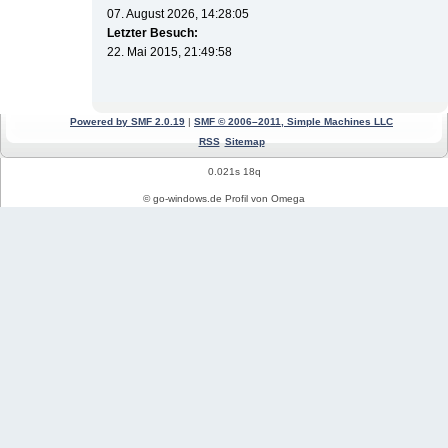
07. August 2026, 14:28:05
Letzter Besuch:
22. Mai 2015, 21:49:58
Powered by SMF 2.0.19
|
SMF © 2006–2011, Simple Machines LLC
RSS
Sitemap
0.021s 18q
© go-windows.de Profil von Omega
Windows News
Mein PC Profil
REGISTRIEREN
Impressum