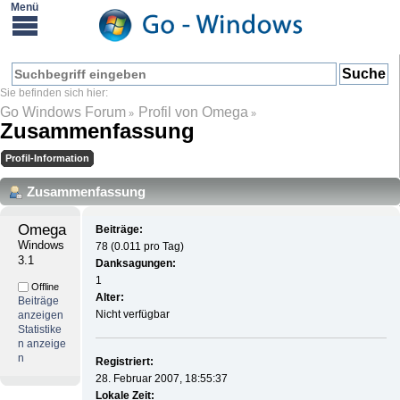
Go Windows Forum
Profil von Omega
»
»
Zusammenfassung
Profil-Information
Zusammenfassung
Omega 
Beiträge:
Windows 
78 (0.011 pro Tag)
3.1
Danksagungen:
1
Offline
Alter:
Beiträge
Nicht verfügbar
anzeigen
Statistike
n anzeige
n
Registriert:
28. Februar 2007, 18:55:37
Lokale Zeit: