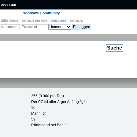
mpressum
Windows Community
Bitte
loggen sie sich ein
oder
registrieren sie sich
.
366 (0.060 pro Tag)
Der PC ist aller Ärger Anfang *g*
16
Männlich
59
Rüdersdorf bei Berlin