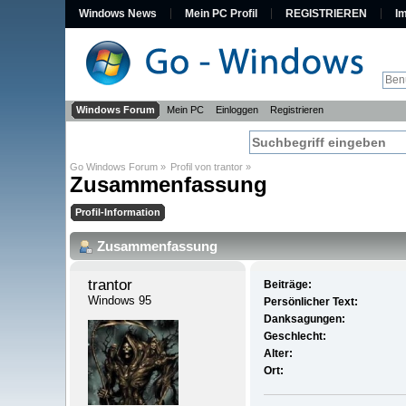
Windows News
Mein PC Profil
REGISTRIEREN
I
Windows Forum
Mein PC
Einloggen
Registrieren
Go Windows Forum
»
Profil von trantor
»
Zusammenfassung
Profil-Information
Zusammenfassung
trantor 
Beiträge:
Windows 95
Persönlicher Text:
Danksagungen:
Geschlecht:
Alter:
Ort: