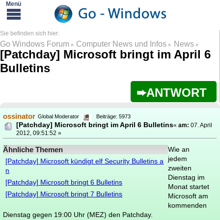
Go Windows Forum
Computer News und Infos
News
»
»
»
[Patchday] Microsoft bringt im April 6
Bulletins
ANTWORT
ossinator
Global Moderator
Beiträge: 5973
[Patchday] Microsoft bringt im April 6 Bulletins
«
am:
07. April
2012, 09:51:52 »
Ähnliche Themen
Wie an
jedem
[Patchday] Microsoft kündigt elf Security Bulletins a
zweiten
n
Dienstag im
[Patchday] Microsoft bringt 6 Bulletins
Monat startet
[Patchday] Microsoft bringt 7 Bulletins
Microsoft am
kommenden
Dienstag gegen 19:00 Uhr (MEZ) den Patchday.