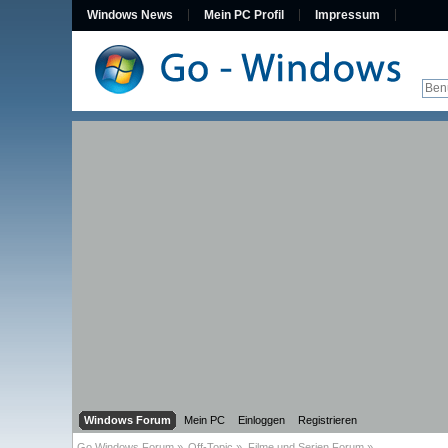
Windows News
Mein PC Profil
Impressum
Windows Forum
Mein PC
Einloggen
Registrieren
Go Windows Forum
»
Off-Topic
»
Filme und Serien Forum
»