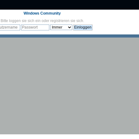
Windows Community
Bitte
loggen sie sich ein
oder
registrieren sie sich
.