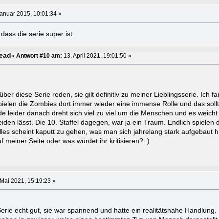
anuar 2015, 10:01:34 »
dass die serie super ist
Dead
«
Antwort #10 am:
13. April 2021, 19:01:50 »
er diese Serie reden, sie gilt definitiv zu meiner Lieblingsserie. Ich fa
 spielen die Zombies dort immer wieder eine immense Rolle und das soll
de leider danach dreht sich viel zu viel um die Menschen und es weicht
iden lässt. Die 10. Staffel dagegen, war ja ein Traum. Endlich spielen
es scheint kaputt zu gehen, was man sich jahrelang stark aufgebaut hat
f meiner Seite oder was würdet ihr kritisieren? :)
Mai 2021, 15:19:23 »
Serie echt gut, sie war spannend und hatte ein realitätsnahe Handlung.