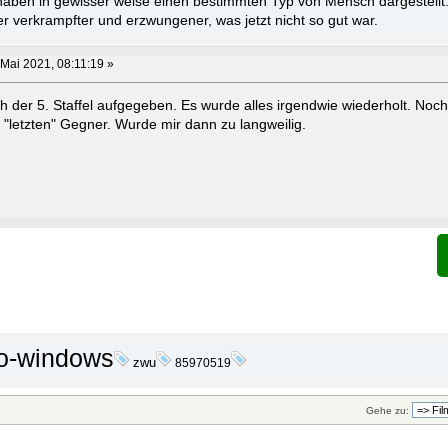
aben in gewisser weise einen bestimmten Typ von Mensch dargestellt.
 verkrampfter und erzwungener, was jetzt nicht so gut war.
 Mai 2021, 08:11:19 »
 der 5. Staffel aufgegeben. Es wurde alles irgendwie wiederholt. Noch 
 "letzten" Gegner. Wurde mir dann zu langweilig.
o-windows
zwu
85970519
Gehe zu: