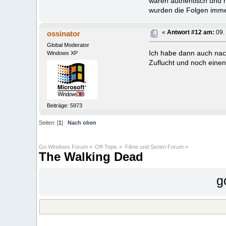
waren authentisch und h
wurden die Folgen immer
ossinator
«
Antwort #12 am:
09.
Global Moderator
Ich habe dann auch nach
Windows XP
Zuflucht und noch einen
Beiträge: 5973
Seiten: [
1
]
Nach oben
Go Windows Forum
»
Off-Topic
»
Filme und Serien Forum
»
The Walking Dead
g