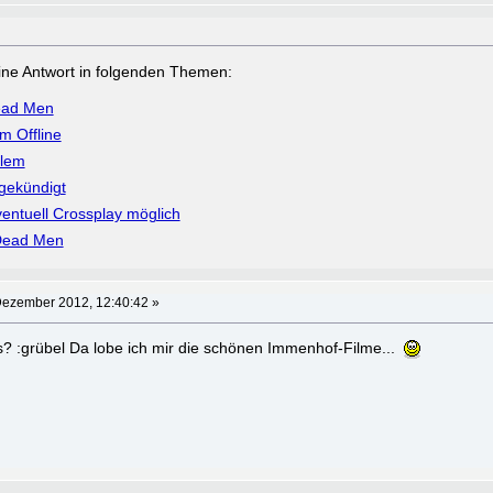
a eine Antwort in folgenden Themen:
ead Men
m Offline
blem
gekündigt
ventuell Crossplay möglich
Dead Men
Dezember 2012, 12:40:42 »
s? :grübel Da lobe ich mir die schönen Immenhof-Filme...