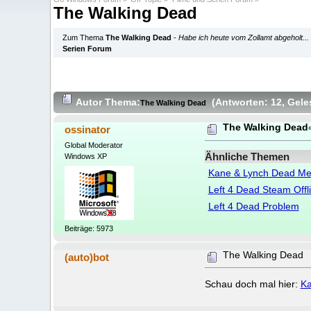
The Walking Dead
Zum Thema
The Walking Dead
-
Habe ich heute vom Zollamt abgeholt...
Serien Forum
Autor
Thema:
(Antworten: 12
, Gel
The Walking Dead
The Walking Dead
ossinator
Global Moderator
Ähnliche Themen
Windows XP
Kane & Lynch Dead M
Left 4 Dead Steam Offl
Left 4 Dead Problem
Beiträge: 5973
The Walking Dead
(auto)bot
Schau doch mal hier:
Ka