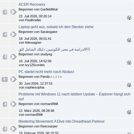
ACER Recovery
Begonnen von GarfieldMuir
22. Juli 2026, 00:26:14
von PaulKneller
Laptop geht aus, sobald ich den Stecker ziehe
Begonnen von Saratogator
18. Juli 2026, 00:01:41
von felixwagner
الدراسة في مصر للكويتيين: دليلك الشامل للق
Begonnen von studyeg
10. Juli 2026, 14:52:06
von ivy125cordes
PC startet nicht mehr nach Absturz
Begonnen von Panda
«
1
2
3
»
30. Juni 2026, 12:37:51
von sophiesophia
Probleme mit Windows 11 nach letztem Update – Explorer hängt sich
auf
Begonnen von norman89till
12. März 2026, 08:28:48
von norman89till
Mastering Movement: A Dive into Dreadhead Parkour
Begonnen von Reecearper
19. Februar 2026, 06:10:33