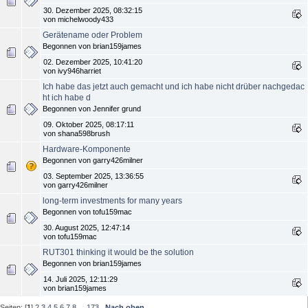
30. Dezember 2025, 08:32:15
von michelwoody433
Gerätename oder Problem
Begonnen von brian159james
02. Dezember 2025, 10:41:20
von ivy946harriet
Ich habe das jetzt auch gemacht und ich habe nicht drüber nachgedac
ht ich habe d
Begonnen von Jennifer grund
09. Oktober 2025, 08:17:11
von shana598brush
Hardware-Komponente
Begonnen von garry426milner
03. September 2025, 13:36:55
von garry426milner
long-term investments for many years
Begonnen von tofu159mac
30. August 2025, 12:47:14
von tofu159mac
RUT301 thinking it would be the solution
Begonnen von brian159james
14. Juli 2025, 12:11:29
von brian159james
Seiten: [
1
]
2
3
4
5
6
7
8
...
173
Nach oben