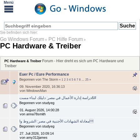
Go Windows Forum
PC Hilfe Forum
»
»
PC Hardware & Treiber
Forum - Hier dreht es sich um PC Hardware und
PC Hardware & Treiber
Treiber
Euer Pc / Eure Performance
Begonnen von The Storm
«
1
2
3
4
5
6
7
8
...
25
»
09. November 2020, 16:36:13
von WindowsMan
دراسة إدارة الأعمال في مصر: دليلك لبناء مست&#
Begonnen von studyeg
01. August 2026, 14:00:28
von anna78smith
معادلة الشهادات الأجنبية في مصر: الشروط وا
Begonnen von studyeg
27. Juli 2026, 10:09:14
von amy312james