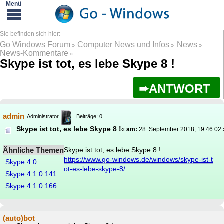
Go Windows Forum
Computer News und Infos
News
»
»
»
News-Kommentare
»
Skype ist tot, es lebe Skype 8 !
ANTWORT
admin
Administrator
Beiträge: 0
Skype ist tot, es lebe Skype 8 !
«
am:
28. September 2018, 19:46:02 
Ähnliche Themen
Skype ist tot, es lebe Skype 8 !
https://www.go-windows.de/windows/skype-ist-t
Skype 4.0
ot-es-lebe-skype-8/
Skype 4.1.0.141
Skype 4.1.0.166
(auto)bot