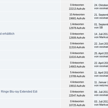
0 Antworten
24. Oktober
von ossinat
22213 Aufrufe
10 Antworten
21. Septem
von ossinat
19681 Aufrufe
1 Antworten
01. Septem
von SB
12978 Aufrufe
 erhältlich
0 Antworten
14. Juli 201
von Marku
12606 Aufrufe
0 Antworten
22. Juni 20
von ossinat
11316 Aufrufe
0 Antworten
25. April 20
von ossinat
11616 Aufrufe
0 Antworten
22. April 20
von ossinat
14903 Aufrufe
5 Antworten
11. April 20
von ossinat
13789 Aufrufe
4 Antworten
11. Januar 
von netzmo
19910 Aufrufe
r Ringe Blu-ray Extended Edi
0 Antworten
06. Juli 201
von ossinat
22547 Aufrufe
0 Antworten
03. Juli 201
von Marku
10725 Aufrufe