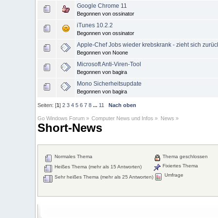
Google Chrome 11
Begonnen von ossinator
iTunes 10.2.2
Begonnen von ossinator
Apple-Chef Jobs wieder krebskrank - zieht sich zurüc
Begonnen von Noone
Microsoft Anti-Viren-Tool
Begonnen von bagira
Mono Sicherheitsupdate
Begonnen von bagira
Seiten: [
1
]
2
3
4
5
6
7
8
...
11
Nach oben
Go Windows Forum
»
Computer News und Infos
»
News
»
Short-News
Normales Thema
Thema geschlossen
Fixiertes Thema
Heißes Thema (mehr als 15 Antworten)
Umfrage
Sehr heißes Thema (mehr als 25 Antworten)