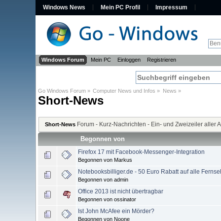
Windows News
Mein PC Profil
Impressum
Windows Forum
Mein PC
Einloggen
Registrieren
Go Windows Forum
»
Computer News und Infos
»
News
»
Short-News
Forum - Kurz-Nachrichten - Ein- und Zweizeiler aller A
Short-News
Begonnen von
Firefox 17 mit Facebook-Messenger-Integration
Begonnen von Markus
Notebooksbilliger.de - 50 Euro Rabatt auf alle Fern
Begonnen von admin
Office 2013 ist nicht übertragbar
Begonnen von ossinator
Ist John McAfee ein Mörder?
Begonnen von Noone