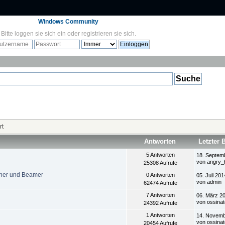
Windows Community
Bitte
loggen sie sich ein
oder
registrieren sie sich
.
rt
Antworten
Letzter 
5 Antworten
18. Septem
von angry_
25308 Aufrufe
seher und Beamer
0 Antworten
05. Juli 201
von admin
62474 Aufrufe
7 Antworten
06. März 20
von ossinat
24392 Aufrufe
1 Antworten
14. Novemb
von ossinat
20454 Aufrufe