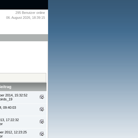
295
Benutzer online
06. August 2026, 18:39:15
Beitrag
ber 2014, 15:32:52
birds_19
4, 09:40:03
13, 17:22:32
or
er 2012, 12:23:25
or