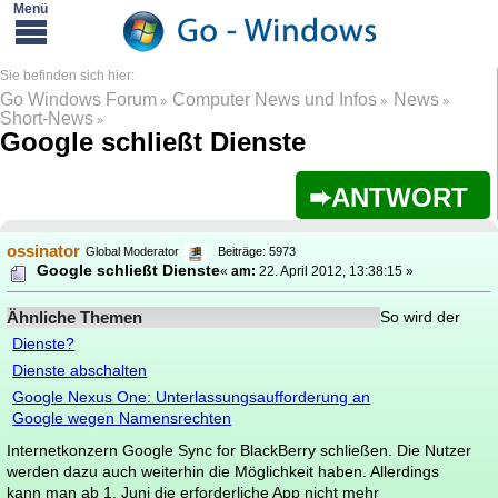
Go Windows Forum
Computer News und Infos
News
»
»
»
Short-News
»
Google schließt Dienste
ANTWORT
ossinator
Global Moderator
Beiträge: 5973
Google schließt Dienste
«
am:
22. April 2012, 13:38:15 »
Ähnliche Themen
So wird der
Dienste?
Dienste abschalten
Google Nexus One: Unterlassungsaufforderung an
Google wegen Namensrechten
Internetkonzern Google Sync for BlackBerry schließen. Die Nutzer
werden dazu auch weiterhin die Möglichkeit haben. Allerdings
kann man ab 1. Juni die erforderliche App nicht mehr