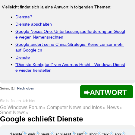
Vielleicht findet sich ja eine Antwort in folgenden Themen:
Dienste?
Dienste abschalten
Google Nexus One: Unterlassungsaufforderung an Googl
e wegen Namensrechten
Google ändert seine China-Strategie: Keine zensur mehr
auf Google.cn
Dienste
"Dienste Konfigtool" von Andreas Hecht - Windows-Dienst
e wieder herstellen
Seiten: [
1
]
Nach oben
ANTWORT
Go Windows Forum
Computer News und Infos
News
»
»
»
Short-News
»
Google schließt Dienste
dienste
web
news
schliesst
smf
shot
talk
app