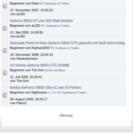
Begonnen von Dario
PC Hardware & Treiber
27. November 2007, 15:55:52
von aLiSD
Geforce 8800 GT und 300 Watt Netzteil
Begonnen von aLiSD
PC Hardware & Treiber
21. Mai 2008, 14:46:06
von aLiSD
Gebraute Point of View Geforce 8800 GTX gekauft und läuft nicht richtig.
Begonnen von Raimund333
PC Hardware & Treiber
16. November 2008, 22:04:19
von Sweeneymoon
(V) Nvidia Geforce 8800 GTS 320MB
Begonnen von The Don
Suche und Biete
11. Juli 2009, 20:28:41
von The Don
Nvidia GeForce 8800 Ultra (Code 43 Fehler)
Begonnen von Nightmane
«
1
2
»
PC Hardware & Treiber
09. August 2009, 18:20:17
von Pebro1
Sitemap