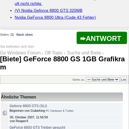
uft nicht richtig.
(V) Nvidia Geforce 8800 GTS 320MB
Nvidia GeForce 8800 Ultra (Code 43 Fehler)
Seiten: [
1
]
Nach oben
ANTWORT
Go Windows Forum
Off-Topic
Suche und Biete
»
»
»
[Biete] GeForce 8800 GS 1GB Grafikra
m
Gehe zu:
Ähnliche Themen
Geforce 8800 GTS (SLI)
Begonnen von Guitarking
PC Hardware & Treiber
05. Oktober 2007, 11:56:59
von ReaperX
GeForce 8800 GTS Treiber gesucht