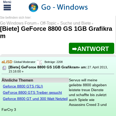
Go Windows Forum
Off-Topic
Suche und Biete
»
»
»
[Biete] GeForce 8800 GS 1GB Grafikra
m
ANTWORT
aLiSD
Global Moderator
Beiträge: 2208
[Biete] GeForce 8800 GS 1GB Grafikram
«
am:
27. April 2013,
15:16:00 »
Ähnliche Themen
Servus will meine
geliebte 8800 abgeben
Geforce 8800 GTS (SLI)
leistete treue Dienste
GeForce 8800 GTS Treiber gesucht
und schaffte bis zuletzt
Geforce 8800 GT und 300 Watt Netzteil
auch Spiele wie
Assassins Creed 3 und
FarCry 3