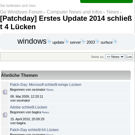
Go Windows Forum
Computer News und Infos
News
»
»
»
[Patchday] Erstes Update 2014 schließ
t 4 Lücken
windows
update
server
2003
surface
Gehe zu:
Ähnliche Themen
Patch-Day: Microsoft schließt einige Lücken
Begonnen von ossinator
News
08. Mai 2009, 12:20:11
von ossinator
Adobe schließt Lücken
Begonnen von bagira
News
15. April 2010, 20:09:29
von bagira
Patch-Day schließt 64 Lücken
Begonnen von ossinator
News