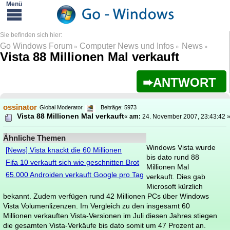
Go Windows Forum
Computer News und Infos
News
»
»
»
Vista 88 Millionen Mal verkauft
ANTWORT
ossinator
Global Moderator
Beiträge: 5973
Vista 88 Millionen Mal verkauft
«
am:
24. November 2007, 23:43:42 
Ähnliche Themen
Windows Vista wurde
[News] Vista knackt die 60 Millionen
bis dato rund 88
Fifa 10 verkauft sich wie geschnitten Brot
Millionen Mal
65.000 Androiden verkauft Google pro Tag
verkauft. Dies gab
Microsoft kürzlich
bekannt. Zudem verfügen rund 42 Millionen PCs über Windows
Vista Volumenlizenzen. Im Vergleich zu den insgesamt 60
Millionen verkauften Vista-Versionen im Juli diesen Jahres stiegen
die gesamten Vista-Verkäufe bis dato somit um 47 Prozent an.