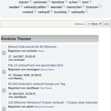
nutzen
versionen
benutzer
schon
euro
wurden
verkaufszahlen
wieviele
menschen
lizenzen
content
verkauft
kurzlebig
verkaufte
Gehe zu:
Ähnliche Themen
[News] Vista knackt die 60 Millionen
Begonnen von ossinator
News
27. Juli 2007, 23:03:42
von ossinator
Fifa 10 verkauft sich wie geschnitten Brot
Begonnen von stoneagem
Games-News
07. Oktober 2009, 16:38:01
von Maerki_
65.000 Androiden verkauft Google pro Tag
Begonnen von JackBauer
Tech-News
14. Mai 2010, 22:26:41
von JackBauer
150 Millionen Windows7-Kopien verkauft - 7 Kopien jede Sekunde
Begonnen von admin
News-Kommentare