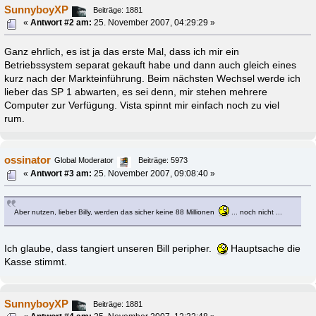
SunnyboyXP
Beiträge: 1881
«
Antwort #2 am:
25. November 2007, 04:29:29 »
Ganz ehrlich, es ist ja das erste Mal, dass ich mir ein
Betriebssystem separat gekauft habe und dann auch gleich eines
kurz nach der Markteinführung. Beim nächsten Wechsel werde ich
lieber das SP 1 abwarten, es sei denn, mir stehen mehrere
Computer zur Verfügung. Vista spinnt mir einfach noch zu viel
rum.
ossinator
Global Moderator
Beiträge: 5973
«
Antwort #3 am:
25. November 2007, 09:08:40 »
Aber nutzen, lieber Billy, werden das sicher keine 88 Millionen
... noch nicht ...
Ich glaube, dass tangiert unseren Bill peripher.
Hauptsache die
Kasse stimmt.
SunnyboyXP
Beiträge: 1881