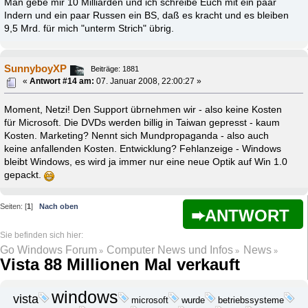
Man gebe mir 10 Milliarden und ich schreibe Euch mit ein paar
Indern und ein paar Russen ein BS, daß es kracht und es bleiben
9,5 Mrd. für mich "unterm Strich" übrig.
SunnyboyXP
Beiträge: 1881
«
Antwort #14 am:
07. Januar 2008, 22:00:27 »
Moment, Netzi! Den Support übrnehmen wir - also keine Kosten
für Microsoft. Die DVDs werden billig in Taiwan gepresst - kaum
Kosten. Marketing? Nennt sich Mundpropaganda - also auch
keine anfallenden Kosten. Entwicklung? Fehlanzeige - Windows
bleibt Windows, es wird ja immer nur eine neue Optik auf Win 1.0
gepackt.
Seiten: [
1
]
Nach oben
ANTWORT
Go Windows Forum
Computer News und Infos
News
»
»
»
Vista 88 Millionen Mal verkauft
windows
vista
microsoft
wurde
betriebssysteme