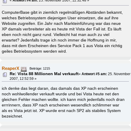
«
Antwort #4 am:
25. November 2007, 12:32:48 »
ComputerBase gibt in ziemlich regelmäßigen Abständen bekannt,
welches Betriebssystem diejenigen User einsetzen, die auf ihre
Website zugreifen. Ein Jahr nach Markteinführung war das neue
XP damals verbreiteter als es heute mit Vista der Fall ist. Es läuft
eben noch nicht ganz rund. Vielleicht hat man auch zu viel
erwartet? Jedenfalls trage ich noch immer die Hoffnung in mir,
dass mit dem Erscheinen des Service Pack 1 aus Vista ein richtig
geiles Betriebssystem werden wird.
ReaperX
Beiträge: 1215
Re: Vista 88 Millionen Mal verkauft
«
Antwort #5 am:
25. November
2007, 12:52:59 »
ich denke das liegt daran, das damals das XP nach erscheinen
noch wohlwollender verkauft wurde und bei Vista heute net den
gleichen Fehler machen wollte. ich kann mich jedenfalls noch dran
errrinnern, dass XP nach erscheinen wesendlich schlimmer war
als es Vista jetzt ist. XP wurde erst nach SP2 als stabiles System
bezeichnet.