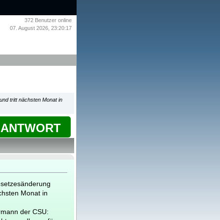
372
Benutzer online
07. August 2026, 23:20:17
nd tritt nächsten Monat in
ANTWORT
esetzesänderung
ächsten Monat in
rrmann der CSU: