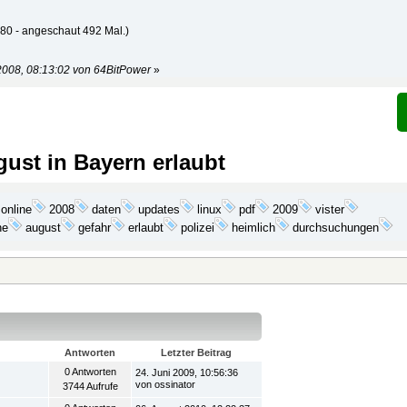
80 - angeschaut 492 Mal.)
 2008, 08:13:02 von 64BitPower
»
ust in Bayern erlaubt
updates
online
2008
daten
linux
pdf
2009
vister
ne
august
gefahr
erlaubt
polizei
heimlich
durchsuchungen
Antworten
Letzter Beitrag
0 Antworten
24. Juni 2009, 10:56:36
von ossinator
3744 Aufrufe