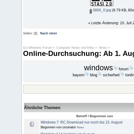
3800_0.jpg
(6.79 KB, 80x
«
Letzte Änderung: 10. Juli
Seiten: [
1
]
Nach oben
Go Windows Forum
»
Computer News und Infos
»
News
»
Online-Durchsuchung: Ab 1. Aug
windows
forum
bayern
blog
sicherheit
tonli
Ähnliche Themen
Betreff / Begonnen von
Windows 7: RC Download nur noch bis 15. August
Begonnen von ossinator
News