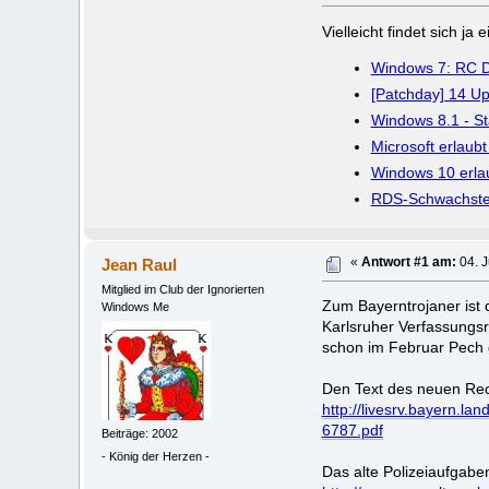
Vielleicht findet sich j
Windows 7: RC D
[Patchday] 14 Up
Windows 8.1 - St
Microsoft erlau
Windows 10 erlau
RDS-Schwachstell
Jean Raul
«
Antwort #1 am:
04. J
Mitglied im Club der Ignorierten
Zum Bayerntrojaner ist 
Windows Me
Karlsruher Verfassungsr
schon im Februar Pech 
Den Text des neuen Rech
http://livesrv.bayern
6787.pdf
Beiträge: 2002
- König der Herzen -
Das alte Polizeiaufgaben