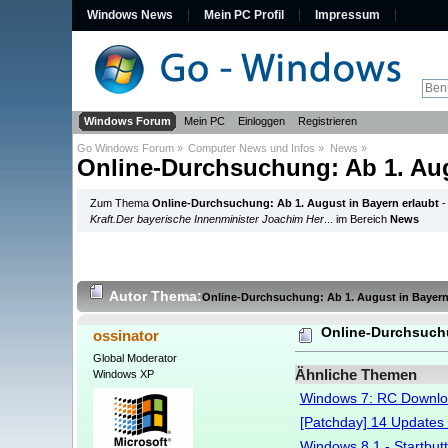
Windows News
Mein PC Profil
Impressum
Windows Forum
Mein PC
Einloggen
Registrieren
Go Windows Forum
»
Computer News und Infos
»
News
»
Online-Durchsuchung: Ab 1. Aug
Zum Thema
Online-Durchsuchung: Ab 1. August in Bayern erlaubt
Kraft.Der bayerische Innenminister Joachim Her
... im Bereich
News
Autor
Thema:
Online-Durchsuchung: Ab 1. August in Bayern
Online-Durchsuchu
ossinator
Global Moderator
Ähnliche Themen
Windows XP
Windows 7: RC Downloa
[Patchday] 14 Updates
Windows 8.1 - Startbut