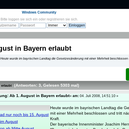
Windows Community
Bitte
loggen sie sich ein
oder
registrieren sie sich
.
ust in Bayern erlaubt
-
Heute wurde im bayrischen Landtag die Gesetzesänderung mit einer Mehrheit beschlossen u
(Antworten: 3
, Gelesen 5303 mal
)
 erlaubt
ng: Ab 1. August in Bayern erlaubt
«
am:
04. Juli 2008, 14:51:10 »
Heute wurde im bayrischen Landtag die G
mit einer Mehrheit beschlossen und tritt n
d nur noch bis 15. August
Kraft.
 im August
Der bayerische Innenminister Joachim He
ton ab Mitte August