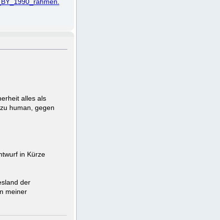
fgG_BY_1990_rahmen.
rheit alles als
e zu human, gegen
twurf in Kürze
esland der
an meiner