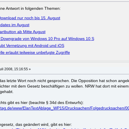
a eine Antwort in folgenden Themen:
ownload nur noch bis 15. August
dates im August
artbutton ab Mitte August
bt Downgrade von Windows 10 Pro auf Windows 10 S
bt Vernetzung mit Android und iOS
e erlaubt teilweise unbefugte Zugriffe
uli 2008, 15:16:55 »
das letzte Wort noch nicht gesprochen. Die Opposition hat schon angek
ichter mit dem Gesetz beschäftigen zu wollen. NRW hat dort mit eine
gehabt.
ts gibt es hier (beachte § 34d des Entwurfs):
.landtag.de/www/ElanTextAblage_WP15/Drucksachen/Folgedrucksachen/
gesetz, das geändert wird, gibt es hier: