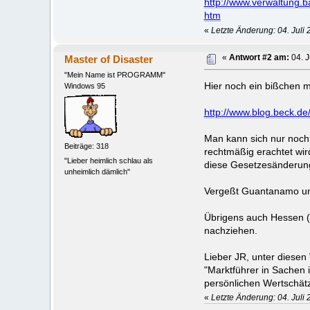
http://www.verwaltung.b
htm
«
Letzte Änderung: 04. Juli
Master of Disaster
«
Antwort #2 am:
04. J
"Mein Name ist PROGRAMM"
Hier noch ein bißchen 
Windows 95
http://www.blog.beck.de
Man kann sich nur noch
Beiträge: 318
rechtmäßig erachtet wi
"Lieber heimlich schlau als
diese Gesetzesänderun
unheimlich dämlich"
Vergeßt Guantanamo un
Übrigens auch Hessen (
nachziehen.
Lieber JR, unter diesen
"Marktführer in Sachen i
persönlichen Wertschätz
«
Letzte Änderung: 04. Juli 