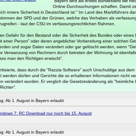
"Bayern wird als erstes Bundesland die Re
Online-Durchsuchungen schaffen. Damit zei
ch innere Sicherheit in Deutschland ist." Im Land des Marktführers darf
stimmen der SPD und der Grünen, welche das Vorhaben als verfassung
ugreifen - laut der CSU im verfassungsrechtlichen Rahmen.
den Gefahr für den Bestand oder die Sicherheit des Bundes oder eines 
it einer Person" oder deren angeblicher Vorbereitung einer solchen Gef
erden und sogar Daten verändert oder gar gelöscht werden, wenn "Gef
ie Verwanzung von Rechnern durch betreten der Wohnung ist ebenfalls 
ass man den Richtigen erwischt".
kritisierte, dass durch die "Razzia-Software" auch Unschuldige aus dem
 werden dürfen und Gerichte die so erhaltenen Informationen nicht v
Daten verändert wurden. Er verglich die Gesetzesänderung als "heimlic
ichter".
: Ab 1. August in Bayern erlaubt
ndows 7: RC Download nur noch bis 15. August
: Ab 1. August in Bayern erlaubt