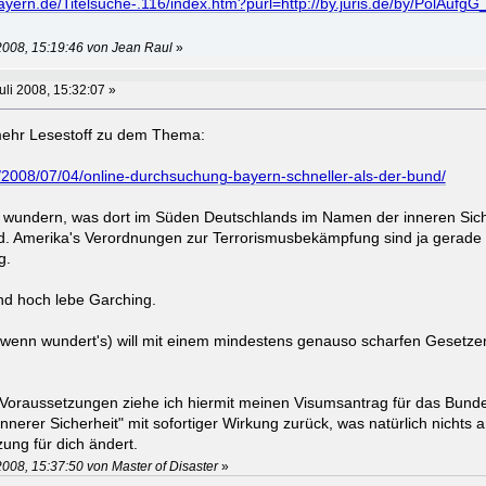
ayern.de/Titelsuche-.116/index.htm?purl=http://by.juris.de/by/PolAu
 2008, 15:19:46 von Jean Raul
»
uli 2008, 15:32:07 »
mehr Lesestoff zu dem Thema:
/2008/07/04/online-durchsuchung-bayern-schneller-als-der-bund/
 wundern, was dort im Süden Deutschlands im Namen der inneren Siche
rd. Amerika's Verordnungen zur Terrorismusbekämpfung sind ja gerad
g.
d hoch lebe Garching.
wenn wundert's) will mit einem mindestens genauso scharfen Gesetzen
 Voraussetzungen ziehe ich hiermit meinen Visumsantrag für das Bund
nnerer Sicherheit" mit sofortiger Wirkung zurück, was natürlich nichts 
ung für dich ändert.
2008, 15:37:50 von Master of Disaster
»