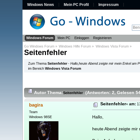
Windows News
Mein PC Profil
Impressum
Windows Forum
Mein PC
Einloggen
Registrieren
Go Windows Forum
»
Windows Hilfe Forum
»
Windows Vista Forum
»
Seitenfehler
Zum Thema
Seitenfehler
-
Hallo,heute Abend zeigte mir mein Enkel am PC
im Bereich
Windows Vista Forum
Autor
Thema:
(Antworten: 2
, Gelesen 5
Seitenfehler
Seitenfehler
bagira
«
am:
13
Team
Hallo,
Windows 98SE
heute Abend zeigte mir