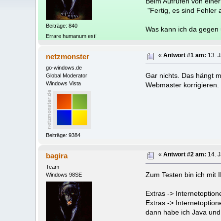
Beim Aufrufen von einer 
"Fertig, es sind Fehler 
Beiträge: 840
Was kann ich da gegen
Errare humanum est!
netzmonster
«
Antwort #1 am:
13. J
go-windows.de
Gar nichts. Das hängt m
Global Moderator
Windows Vista
Webmaster korrigieren.
Beiträge: 9384
bagira
«
Antwort #2 am:
14. J
Team
Zum Testen bin ich mit 
Windows 98SE
Extras -> Internetoptio
Extras -> Internetoptio
dann habe ich Java und 