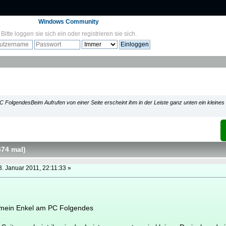
Windows Community
Bitte
loggen sie sich ein
oder
registrieren sie sich
.
 FolgendesBeim Aufrufen von einer Seite erscheint ihm in der Leiste ganz unten ein kleines
474 mal
)
. Januar 2011, 22:11:33 »
 mein Enkel am PC Folgendes