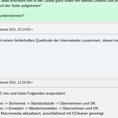
Seite erscheint ihm in der Leiste ganz unten ein kleines Dreieck und ein 
auf der Seite aufgetreten"
 unternehmen?
anuar 2011, 22:14:05 »
it einem fehlerhaften Quellcode der Internetseite zusammen, diesen k
anuar 2011, 12:29:39 »
IE rein und habe Folgendes ausprobiert:
nen -> Sicherheit -> Standardstufe -> Übernehmen und OK
nen -> Erweitert -> Wiederherstellen -> Übernehmen und OK
Macromedia aktualisiert, anschließend mit CCleaner gereinigt.