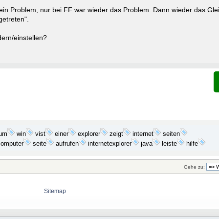
ein Problem, nur bei FF war wieder das Problem. Dann wieder das Gleic
getreten".
ern/einstellen?
win
explorer
internet
rum
vist
einer
zeigt
seiten
computer
seite
aufrufen
internetexplorer
java
leiste
hilfe
Gehe zu:
Sitemap