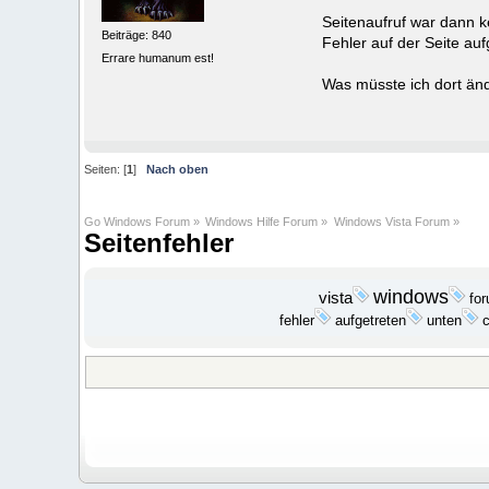
Seitenaufruf war dann k
Beiträge: 840
Fehler auf der Seite auf
Errare humanum est!
Was müsste ich dort änd
Seiten: [
1
]
Nach oben
Go Windows Forum
»
Windows Hilfe Forum
»
Windows Vista Forum
»
Seitenfehler
windows
vista
fo
fehler
aufgetreten
unten