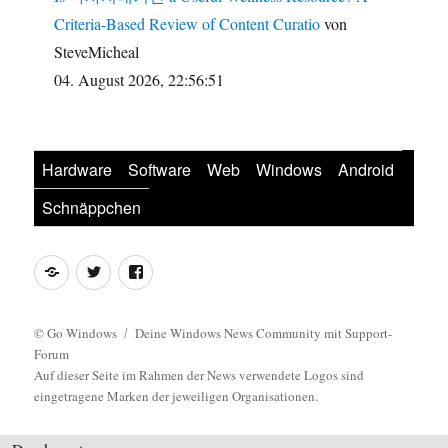
Criteria-Based Review of Content Curatio
von
SteveMicheal
04. August 2026, 22:56:51
Hardware
Software
Web
Windows
Android
Schnäppchen
Feed
Twitter
Facebook
©
Go Windows
Deine Windows News Community mit Support-
Forum
Auf dieser Seite im Rahmen der News verwendete Logos sind
eingetragene Marken der jeweiligen Organisationen.