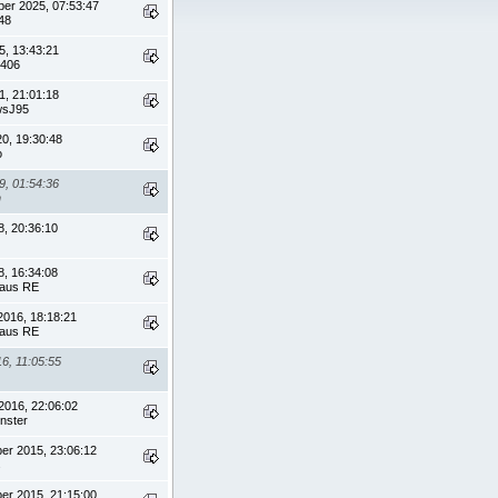
ber 2025, 07:53:47
48
5, 13:43:21
0406
1, 21:01:18
wsJ95
20, 19:30:48
o
9, 01:54:36
n
8, 20:36:10
8, 16:34:08
 aus RE
2016, 18:18:21
 aus RE
16, 11:05:55
2016, 22:06:02
nster
er 2015, 23:06:12
s
er 2015, 21:15:00