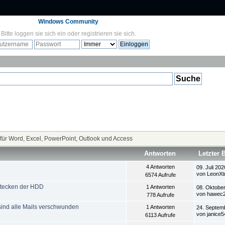
Windows Community
Bitte
loggen sie sich ein
oder
registrieren sie sich
.
 für Word, Excel, PowerPoint, Outlook und Access
Antworten
Letzter 
4 Antworten
09. Juli 202
von LeonXt
6574 Aufrufe
stecken der HDD
1 Antworten
08. Oktober
von hawec
778 Aufrufe
sind alle Mails verschwunden
1 Antworten
24. Septem
von janice5
6113 Aufrufe