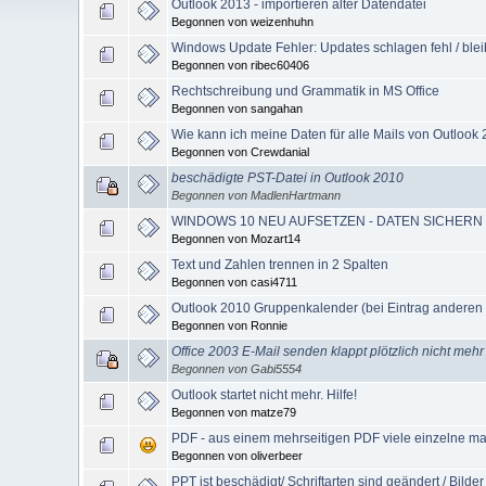
Outlook 2013 - importieren alter Datendatei
Begonnen von weizenhuhn
Windows Update Fehler: Updates schlagen fehl / bl
Begonnen von ribec60406
Rechtschreibung und Grammatik in MS Office
Begonnen von sangahan
Wie kann ich meine Daten für alle Mails von Outlook 
Begonnen von Crewdanial
beschädigte PST-Datei in Outlook 2010
Begonnen von MadlenHartmann
WINDOWS 10 NEU AUFSETZEN - DATEN SICHERN
Begonnen von Mozart14
Text und Zahlen trennen in 2 Spalten
Begonnen von casi4711
Outlook 2010 Gruppenkalender (bei Eintrag anderen N
Begonnen von Ronnie
Office 2003 E-Mail senden klappt plötzlich nicht meh
Begonnen von Gabi5554
Outlook startet nicht mehr. Hilfe!
Begonnen von matze79
PDF - aus einem mehrseitigen PDF viele einzelne m
Begonnen von oliverbeer
PPT ist beschädigt/ Schriftarten sind geändert / Bilde