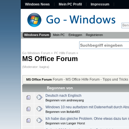
Windows News
Mein PC Profil
Impressum
Windows Forum
Mein PC
Einloggen
Registrieren
Go Windows Forum
»
PC Hilfe Forum
»
MS Office Forum
(Moderator:
bagira
)
Forum - MS Office Hilfe Forum - Tipps und Tricks
MS Office Forum
Begonnen von
Deutsch nach Englisch
Begonnen von andrewyang
Windows 10 neu aufsetzen mit Datenerhalt durch Ab
Begonnen von litofab483
Ich habe das gleiche Problem. Ohne etwas dazu tun 
Begonnen von Langer Horst