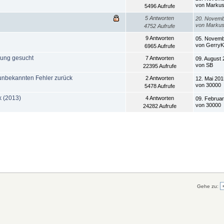
von Marku
5496 Aufrufe
5 Antworten
20. Novemb
von Marku
4752 Aufrufe
9 Antworten
05. Novemb
von Gerry
6965 Aufrufe
llung gesucht
7 Antworten
09. August 
von SB
22395 Aufrufe
 unbekannten Fehler zurück
2 Antworten
12. Mai 201
von 30000
5478 Aufrufe
k (2013)
4 Antworten
09. Februar
von 30000
24282 Aufrufe
Gehe zu: