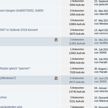
1 Antworten
23. Septem
von janice5
5994 Aufrufe
eiben hängen (0x80070002, 0x800
0 Antworten
31. Mai 202
von ribec6
1955 Aufrufe
3 Antworten
07. Mai 202
von Windo
10884 Aufrufe
2007 in Outlook 2016 konvert
3 Antworten
13. April 20
von versrv
6975 Aufrufe
3 Antworten
31. Mai 201
von Stefffa
11305 Aufrufe
1 Antworten
04. Juli 201
von 30000
12662 Aufrufe
1 Antworten
04. Juli 201
von Harald
9866 Aufrufe
utzer gleich "sperren"
1 Antworten
30. August 
von Harald
7028 Aufrufe
r (Windows7)
6 Antworten
10. Juni 20
von 30000
8473 Aufrufe
5 Antworten
04. Januar 
von netzmo
14740 Aufrufe
achen
3 Antworten
10. Dezemb
von Marku
5311 Aufrufe
r veränderten sich
7 Antworten
26. Novemb