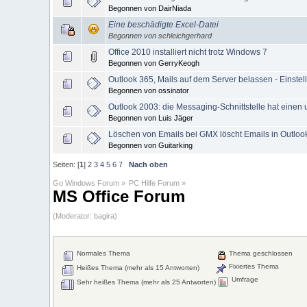
Begonnen von DairNiada
Eine beschädigte Excel-Datei
Begonnen von schleichgerhard
Office 2010 installiert nicht trotz Windows 7
Begonnen von GerryKeogh
Outlook 365, Mails auf dem Server belassen - Einste
Begonnen von ossinator
Outlook 2003: die Messaging-Schnittstelle hat einen
Begonnen von Luis Jäger
Löschen von Emails bei GMX löscht Emails in Outloo
Begonnen von Guitarking
Seiten: [
1
]
2
3
4
5
6
7
Nach oben
Go Windows Forum
»
PC Hilfe Forum
»
MS Office Forum
(Moderator:
bagira
)
Normales Thema
Thema geschlossen
Fixiertes Thema
Heißes Thema (mehr als 15 Antworten)
Umfrage
Sehr heißes Thema (mehr als 25 Antworten)