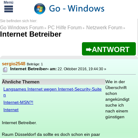
Go Windows Forum
PC Hilfe Forum
Netzwerk Forum
»
»
»
Internet Betreiber
ANTWORT
sergio2548
Beiträge: 1
Internet Betreiber
«
am:
22. Oktober 2016, 19:44:30 »
Ähnliche Themen
Wie in der
Überschrift
Langsames Internet wegen Internet-Security-Suite
schon
n
angekündigt
Internet-MSN?!
suche ich
Internet
nach einem
günstigen
Internet Betreiber.
Raum Düsseldorf da sollte es doch schon ein paar