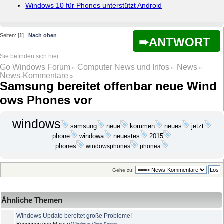
Windows 10 für Phones unterstützt Android
Seiten: [
1
]
Nach oben
ANTWORT
Go Windows Forum
Computer News und Infos
News
»
»
»
News-Kommentare
»
Samsung bereitet offenbar neue Wind
ows Phones vor
windows
samsung
neue
kommen
neues
jetzt
phone
windowa
neuestes
2015
phones
windowsphones
phonea
Gehe zu:
Ähnliche Themen
Windows Update bereitet große Probleme!