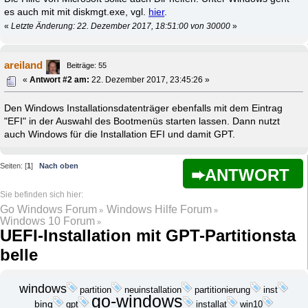
es auch mit mit diskmgt.exe, vgl.
hier
.
«
Letzte Änderung: 22. Dezember 2017, 18:51:00 von 30000
»
areiland
Beiträge: 55
«
Antwort #2 am:
22. Dezember 2017, 23:45:26 »
Den Windows Installationsdatenträger ebenfalls mit dem Eintrag
"EFI" in der Auswahl des Bootmenüs starten lassen. Dann nutzt
auch Windows für die Installation EFI und damit GPT.
Seiten: [
1
]
Nach oben
ANTWORT
Go Windows Forum
Windows Hilfe Forum
»
»
Windows 10 Forum
»
UEFI-Installation mit GPT-Partitionsta
belle
windows
partition
neuinstallation
partitionierung
inst
go-windows
bing
gpt
installat
win10