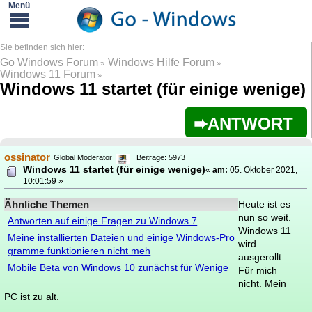
Go Windows Forum
Windows Hilfe Forum
»
»
Windows 11 Forum
»
Windows 11 startet (für einige wenige)
ANTWORT
ossinator
Global Moderator
Beiträge: 5973
Windows 11 startet (für einige wenige)
«
am:
05. Oktober 2021,
10:01:59 »
Ähnliche Themen
Heute ist es
nun so weit.
Antworten auf einige Fragen zu Windows 7
Windows 11
Meine installierten Dateien und einige Windows-Pro
wird
gramme funktionieren nicht meh
ausgerollt.
Mobile Beta von Windows 10 zunächst für Wenige
Für mich
nicht. Mein
PC ist zu alt.