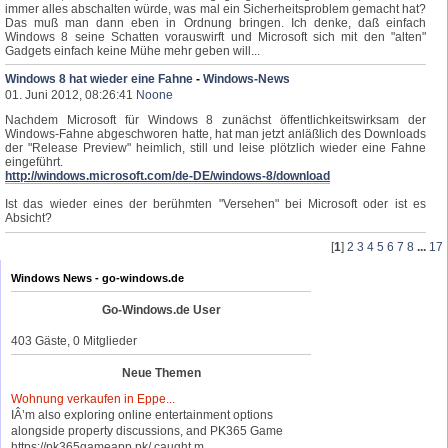
immer alles abschalten würde, was mal ein Sicherheitsproblem gemacht hat?
Das muß man dann eben in Ordnung bringen. Ich denke, daß einfach
Windows 8 seine Schatten vorauswirft und Microsoft sich mit den "alten"
Gadgets einfach keine Mühe mehr geben will...
Windows 8 hat wieder eine Fahne
-
Windows-News
01. Juni 2012, 08:26:41
Noone
Nachdem Microsoft für Windows 8 zunächst öffentlichkeitswirksam der
Windows-Fahne abgeschworen hatte, hat man jetzt anläßlich des Downloads
der "Release Preview" heimlich, still und leise plötzlich wieder eine Fahne
eingeführt.
http://windows.microsoft.com/de-DE/windows-8/download
Ist das wieder eines der berühmten "Versehen" bei Microsoft oder ist es
Absicht?
[
1
]
2
3
4
5
6
7
8
...
17
Windows News - go-windows.de
Go-Windows.de User
403 Gäste, 0 Mitglieder
Neue Themen
Wohnung verkaufen in Eppe...
IÂ’m also exploring online entertainment options
alongside property discussions, and PK365 Game
https://pk365gameapp.pk/ caught m...