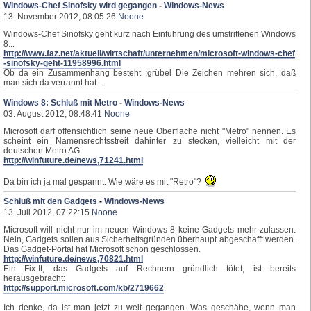
Windows-Chef Sinofsky wird gegangen
-
Windows-News
13. November 2012, 08:05:26
Noone
Windows-Chef Sinofsky geht kurz nach Einführung des umstrittenen Windows
8...
http://www.faz.net/aktuell/wirtschaft/unternehmen/microsoft-windows-chef
-sinofsky-geht-11958996.html
Ob da ein Zusammenhang besteht :grübel Die Zeichen mehren sich, daß
man sich da verrannt hat...
Windows 8: Schluß mit Metro
-
Windows-News
03. August 2012, 08:48:41
Noone
Microsoft darf offensichtlich seine neue Oberfläche nicht "Metro" nennen. Es
scheint ein Namensrechtsstreit dahinter zu stecken, vielleicht mit der
deutschen Metro AG.
http://winfuture.de/news,71241.html
Da bin ich ja mal gespannt. Wie wäre es mit "Retro"?
Schluß mit den Gadgets
-
Windows-News
13. Juli 2012, 07:22:15
Noone
Microsoft will nicht nur im neuen Windows 8 keine Gadgets mehr zulassen.
Nein, Gadgets sollen aus Sicherheitsgründen überhaupt abgeschafft werden.
Das Gadget-Portal hat Microsoft schon geschlossen.
http://winfuture.de/news,70821.html
Ein Fix-It, das Gadgets auf Rechnern gründlich tötet, ist bereits
herausgebracht:
http://support.microsoft.com/kb/2719662
Ich denke, da ist man jetzt zu weit gegangen. Was geschähe, wenn man