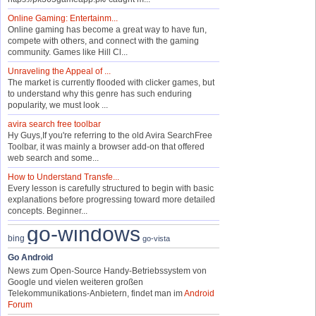
Online Gaming: Entertainm...
Online gaming has become a great way to have fun,
compete with others, and connect with the gaming
community. Games like Hill Cl...
Unraveling the Appeal of ...
The market is currently flooded with clicker games, but
to understand why this genre has such enduring
popularity, we must look ...
avira search free toolbar
Hy Guys,If you're referring to the old Avira SearchFree
Toolbar, it was mainly a browser add-on that offered
web search and some...
How to Understand Transfe...
Every lesson is carefully structured to begin with basic
explanations before progressing toward more detailed
concepts. Beginner...
go-windows
bing
go-vista
Go Android
News zum Open-Source Handy-Betriebssystem von
Google und vielen weiteren großen
Telekommunikations-Anbietern, findet man im
Android
Forum