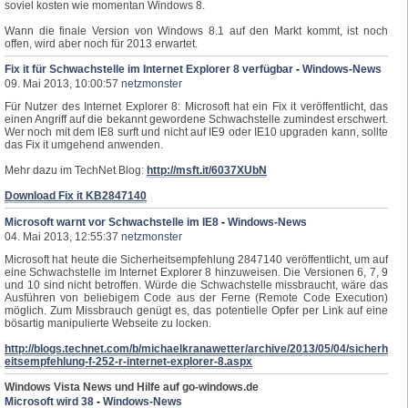
soviel kosten wie momentan Windows 8.
Wann die finale Version von Windows 8.1 auf den Markt kommt, ist noch
offen, wird aber noch für 2013 erwartet.
Fix it für Schwachstelle im Internet Explorer 8 verfügbar
-
Windows-News
09. Mai 2013, 10:00:57
netzmonster
Für Nutzer des Internet Explorer 8: Microsoft hat ein Fix it veröffentlicht, das
einen Angriff auf die bekannt gewordene Schwachstelle zumindest erschwert.
Wer noch mit dem IE8 surft und nicht auf IE9 oder IE10 upgraden kann, sollte
das Fix it umgehend anwenden.
Mehr dazu im TechNet Blog:
http://msft.it/6037XUbN
Download Fix it KB2847140
Microsoft warnt vor Schwachstelle im IE8
-
Windows-News
04. Mai 2013, 12:55:37
netzmonster
Microsoft hat heute die Sicherheitsempfehlung 2847140 veröffentlicht, um auf
eine Schwachstelle im Internet Explorer 8 hinzuweisen. Die Versionen 6, 7, 9
und 10 sind nicht betroffen. Würde die Schwachstelle missbraucht, wäre das
Ausführen von beliebigem Code aus der Ferne (Remote Code Execution)
möglich. Zum Missbrauch genügt es, das potentielle Opfer per Link auf eine
bösartig manipulierte Webseite zu locken.
http://blogs.technet.com/b/michaelkranawetter/archive/2013/05/04/sicherh
eitsempfehlung-f-252-r-internet-explorer-8.aspx
Windows Vista News und Hilfe auf go-windows.de
Microsoft wird 38
-
Windows-News