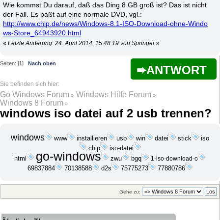
Wie kommst Du darauf, daß das Ding 8 GB groß ist? Das ist nicht
der Fall. Es paßt auf eine normale DVD, vgl.:
http://www.chip.de/news/Windows-8.1-ISO-Download-ohne-Windo
ws-Store_64943920.html
«
Letzte Änderung: 24. April 2014, 15:48:19 von Springer
»
Seiten: [
1
]
Nach oben
ANTWORT
Go Windows Forum
Windows Hilfe Forum
»
»
Windows 8 Forum
»
windows iso datei auf 2 usb trennen?
windows
installieren
usb
win
datei
stick
www
iso
chip
iso-datei
go-windows
zwu
bgq
html
1-iso-download-o
d2s
69837884
70138588
75775273
77880786
Gehe zu: