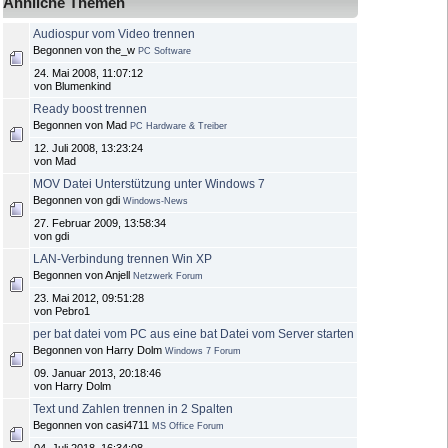
Ähnliche Themen
Audiospur vom Video trennen
Begonnen von the_w
PC Software
24. Mai 2008, 11:07:12
von Blumenkind
Ready boost trennen
Begonnen von Mad
PC Hardware & Treiber
12. Juli 2008, 13:23:24
von Mad
MOV Datei Unterstützung unter Windows 7
Begonnen von gdi
Windows-News
27. Februar 2009, 13:58:34
von gdi
LAN-Verbindung trennen Win XP
Begonnen von Anjell
Netzwerk Forum
23. Mai 2012, 09:51:28
von Pebro1
per bat datei vom PC aus eine bat Datei vom Server starten
Begonnen von Harry Dolm
Windows 7 Forum
09. Januar 2013, 20:18:46
von Harry Dolm
Text und Zahlen trennen in 2 Spalten
Begonnen von casi4711
MS Office Forum