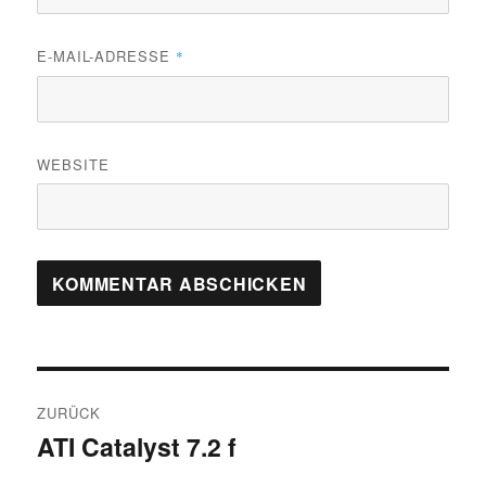
E-MAIL-ADRESSE
*
WEBSITE
Beitragsnavigation
ZURÜCK
ATI Catalyst 7.2 f
Vorheriger
Beitrag: