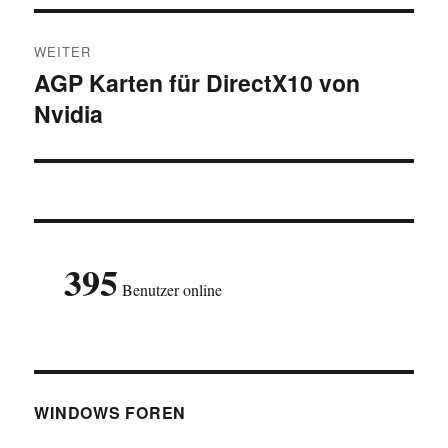
WEITER
AGP Karten für DirectX10 von
Nächster
Nvidia
Beitrag:
395
Benutzer online
WINDOWS FOREN