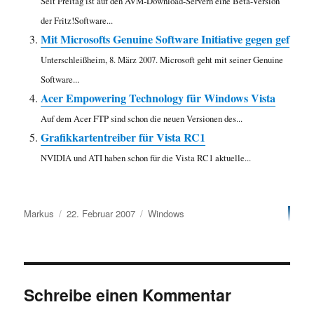
Seit Freitag ist auf den AVM-Download-Servern eine Beta-Version
der Fritz!Software...
Mit Microsofts Genuine Software Initiative gegen gef
Unterschleißheim, 8. März 2007. Microsoft geht mit seiner Genuine
Software...
Acer Empowering Technology für Windows Vista
Auf dem Acer FTP sind schon die neuen Versionen des...
Grafikkartentreiber für Vista RC1
NVIDIA und ATI haben schon für die Vista RC1 aktuelle...
Autor
Veröffentlicht
Kategorien
Markus
22. Februar 2007
Windows
am
Schreibe einen Kommentar