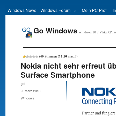
Windows News
Windows Forum
Mein PC Profil
I
Go Windows
Windows 10 7 Vista XP F
40
1,10
(
Stimmen Ø
max.
5
)
Nokia nicht sehr erfreut ü
Surface Smartphone
Autor
gdi
Veröffentlicht
9. März 2013
am
Kategorien
Windows
Partner und fungiert