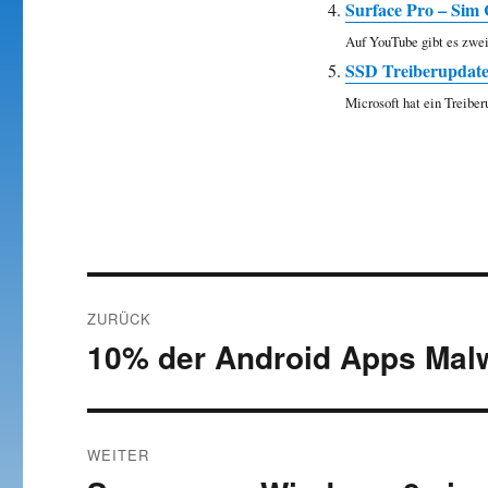
Surface Pro – Sim
Auf YouTube gibt es zwei 
SSD Treiberupdate 
Microsoft hat ein Treiberu
Beitragsnavigation
ZURÜCK
10% der Android Apps Malw
Vorheriger
Beitrag:
WEITER
Nächster