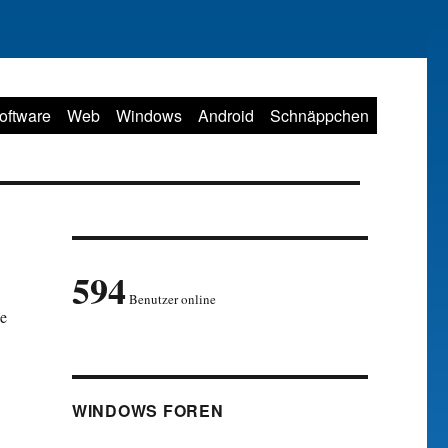
oftware
Web
Windows
Android
Schnäppchen
594
Benutzer online
ze
WINDOWS FOREN