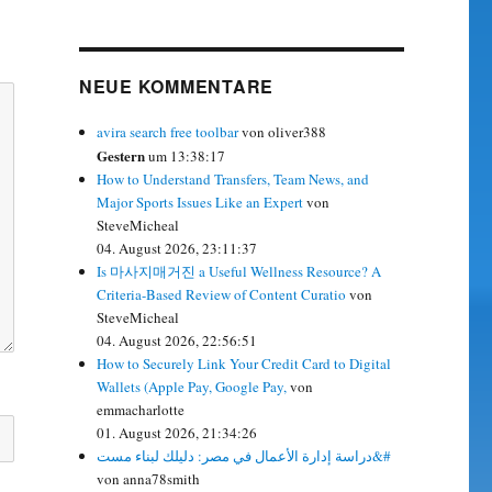
NEUE KOMMENTARE
avira search free toolbar
von oliver388
Gestern
um 13:38:17
How to Understand Transfers, Team News, and
Major Sports Issues Like an Expert
von
SteveMicheal
04. August 2026, 23:11:37
Is 마사지매거진 a Useful Wellness Resource? A
Criteria-Based Review of Content Curatio
von
SteveMicheal
04. August 2026, 22:56:51
How to Securely Link Your Credit Card to Digital
Wallets (Apple Pay, Google Pay,
von
emmacharlotte
01. August 2026, 21:34:26
دراسة إدارة الأعمال في مصر: دليلك لبناء مست&#
von anna78smith