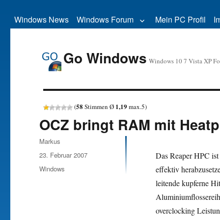
Windows News
Windows Forum
Mein PC Profil
I
Go Windows
Windows 10 7 Vista XP F
58
1,19
(
Stimmen Ø
max.
5
)
OCZ bringt RAM mit Heatp
Autor
Markus
Veröffentlicht
23. Februar 2007
Das Reaper HPC ist 
am
Kategorien
Windows
effektiv herabzuset
leitende kupferne Hit
Aluminiumflossereihe
overclocking Leistun