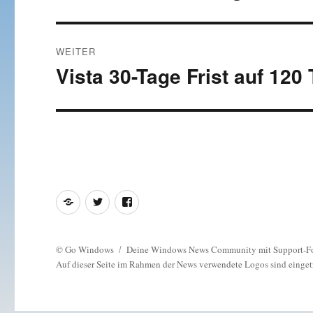
Beitrag:
WEITER
Vista 30-Tage Frist auf 120 
Nächster
Beitrag:
Feed
Twitter
Facebook
©
Go Windows
Deine Windows News Community mit Support-F
Auf dieser Seite im Rahmen der News verwendete Logos sind einget