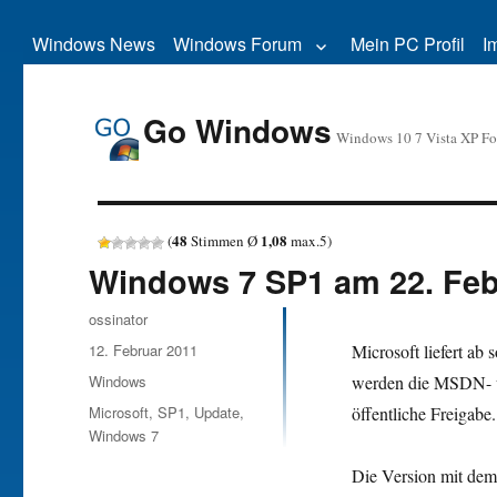
Windows News
Windows Forum
Mein PC Profil
I
Go Windows
Windows 10 7 Vista XP F
48
1,08
(
Stimmen Ø
max.
5
)
Windows 7 SP1 am 22. Feb
Autor
ossinator
Veröffentlicht
12. Februar 2011
Microsoft liefert ab 
am
Kategorien
Windows
werden die MSDN- u
Schlagwörter
Microsoft
,
SP1
,
Update
,
öffentliche Freigabe.
Windows 7
Die Version mit dem