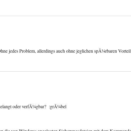
Ohne jedes Problem, allerdings auch ohne jeglichen spÃ¼rbaren Vorteil
angelangt oder verfÃ¼gbar? :grÃ¼bel
 man die von Windows angelegten Sicherungsdateien mit dem Kommand