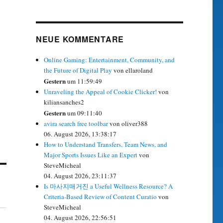
NEUE KOMMENTARE
Online Gaming: Entertainment, Community, and
the Future of Digital Play
von ellaroland
Gestern
um 11:59:49
Unraveling the Appeal of Cookie Clicker!
von
kiliansanches2
Gestern
um 09:11:40
avira search free toolbar
von oliver388
06. August 2026, 13:38:17
How to Understand Transfers, Team News, and
Major Sports Issues Like an Expert
von
SteveMicheal
04. August 2026, 23:11:37
Is 마사지매거진 a Useful Wellness Resource? A
Criteria-Based Review of Content Curatio
von
SteveMicheal
04. August 2026, 22:56:51