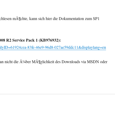
chlesen mÃ¶chte, kann sich hier die Dokumentation zum SP1
08 R2 Service Pack 1 (KB976932):
amilyID=61924cea-83fe-46e9-96d8-027ae59ddc11&displaylang=en
rn man nicht die Ã¼ber MÃ¶glichkeit des Downloads via MSDN oder