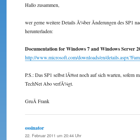
Hallo zusammen,
wer gerne weitere Details Ã¼ber Ãnderungen des SP1 na
herunterladen:
Documentation for Windows 7 and Windows Server 20
http://www.microsoft.com/downloads/en/details.aspx?F
P.S.: Das SP1 selbst lÃ¤sst noch auf sich warten, sofe
TechNet Abo verfÃ¼gt.
GruÃ Frank
ossinator
sagt:
22. Februar 2011 um 20:44 Uhr