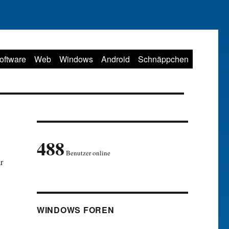
oftware
Web
Windows
Android
Schnäppchen
488
Benutzer online
r
WINDOWS FOREN