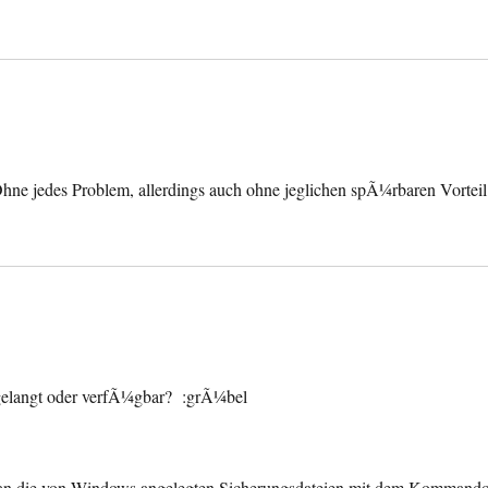
Ohne jedes Problem, allerdings auch ohne jeglichen spÃ¼rbaren Vorteil
angelangt oder verfÃ¼gbar? :grÃ¼bel
 man die von Windows angelegten Sicherungsdateien mit dem Kommand