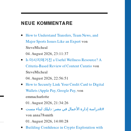
NEUE KOMMENTARE
How to Understand Transfers, Team News, and
Major Sports Issues Like an Expert
von
SteveMicheal
04. August 2026, 23:11:37
Is 마사지매거진 a Useful Wellness Resource? A
Criteria-Based Review of Content Curatio
von
SteveMicheal
04. August 2026, 22:56:51
How to Securely Link Your Credit Card to Digital
Wallets (Apple Pay, Google Pay,
von
emmacharlotte
01. August 2026, 21:34:26
دراسة إدارة الأعمال في مصر: دليلك لبناء مست&#
von anna78smith
01. August 2026, 14:00:28
Building Confidence in Crypto Exploration with