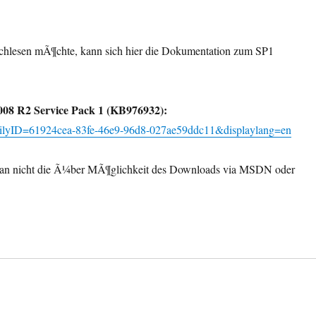
chlesen mÃ¶chte, kann sich hier die Dokumentation zum SP1
08 R2 Service Pack 1 (KB976932):
amilyID=61924cea-83fe-46e9-96d8-027ae59ddc11&displaylang=en
rn man nicht die Ã¼ber MÃ¶glichkeit des Downloads via MSDN oder