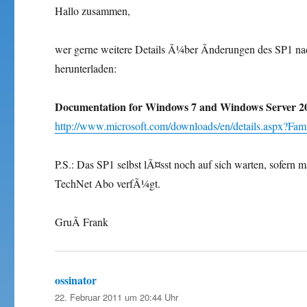
Hallo zusammen,
wer gerne weitere Details Ã¼ber Ãnderungen des SP1 na
herunterladen:
Documentation for Windows 7 and Windows Server 20
http://www.microsoft.com/downloads/en/details.aspx?F
P.S.: Das SP1 selbst lÃ¤sst noch auf sich warten, sofe
TechNet Abo verfÃ¼gt.
GruÃ Frank
ossinator
sagt:
22. Februar 2011 um 20:44 Uhr