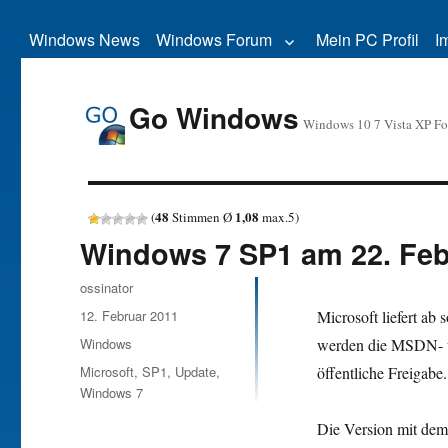
Windows News
Windows Forum
Mein PC Profil
I
Go Windows
Windows 10 7 Vista XP F
48
1,08
(
Stimmen Ø
max.
5
)
Windows 7 SP1 am 22. Feb
Autor
ossinator
Veröffentlicht
12. Februar 2011
Microsoft liefert ab 
am
Kategorien
Windows
werden die MSDN- u
Schlagwörter
Microsoft
,
SP1
,
Update
,
öffentliche Freigabe.
Windows 7
Die Version mit dem