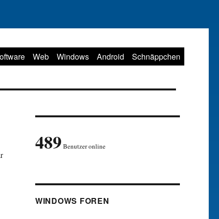
oftware
Web
Windows
Android
Schnäppchen
489
Benutzer online
r
WINDOWS FOREN