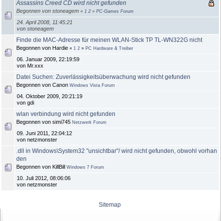
Assassins Creed CD wird nicht gefunden
Begonnen von stoneagem
«
1
2
»
PC-Games Forum
24. April 2008, 11:45:21
von stoneagem
Finde die MAC-Adresse für meinen WLAN-Stick TP TL-WN322G nicht
Begonnen von Hardie
«
1
2
»
PC Hardware & Treiber
06. Januar 2009, 22:19:59
von Mr.xxx
Datei Suchen: Zuverlässigkeitsüberwachung wird nicht gefunden
Begonnen von Canon
Windows Vista Forum
04. Oktober 2009, 20:21:19
von gdi
wlan verbindung wird nicht gefunden
Begonnen von simi745
Netzwerk Forum
09. Juni 2011, 22:04:12
von netzmonster
.dll in Windows\System32 "unsichtbar"/ wird nicht gefunden, obwohl vorhan
den
Begonnen von KillBill
Windows 7 Forum
10. Juli 2012, 08:06:06
von netzmonster
Sitemap