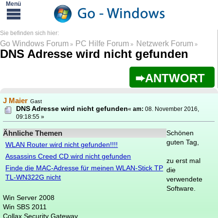
Go Windows Forum
PC Hilfe Forum
Netzwerk Forum
»
»
»
DNS Adresse wird nicht gefunden
ANTWORT
J Maier
Gast
DNS Adresse wird nicht gefunden
«
am:
08. November 2016,
09:18:55 »
Ähnliche Themen
Schönen
guten Tag,
WLAN Router wird nicht gefunden!!!!
Assassins Creed CD wird nicht gefunden
zu erst mal
Finde die MAC-Adresse für meinen WLAN-Stick TP
die
TL-WN322G nicht
verwendete
Software.
Win Server 2008
Win SBS 2011
Collax Security Gateway