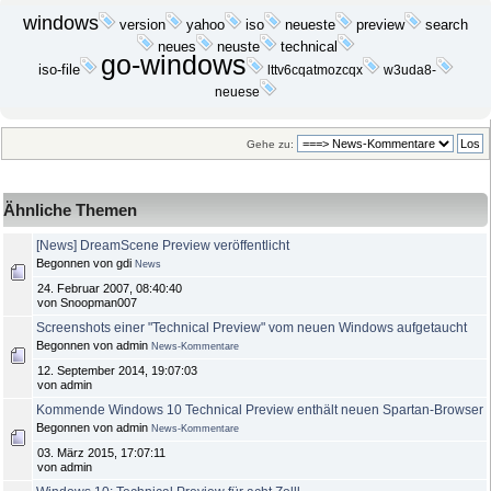
windows
yahoo
search
version
iso
neueste
preview
neues
neuste
technical
go-windows
iso-file
lttv6cqatmozcqx
w3uda8-
neuese
Gehe zu:
Ähnliche Themen
[News] DreamScene Preview veröffentlicht
Begonnen von gdi
News
24. Februar 2007, 08:40:40
von Snoopman007
Screenshots einer "Technical Preview" vom neuen Windows aufgetaucht
Begonnen von admin
News-Kommentare
12. September 2014, 19:07:03
von admin
Kommende Windows 10 Technical Preview enthält neuen Spartan-Browser
Begonnen von admin
News-Kommentare
03. März 2015, 17:07:11
von admin