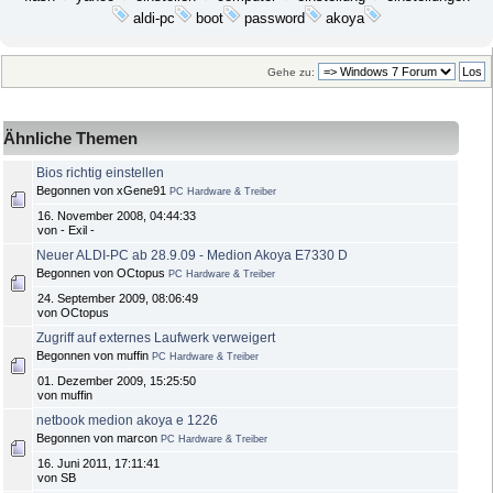
aldi-pc
boot
password
akoya
Gehe zu:
Ähnliche Themen
Bios richtig einstellen
Begonnen von xGene91
PC Hardware & Treiber
16. November 2008, 04:44:33
von - Exil -
Neuer ALDI-PC ab 28.9.09 - Medion Akoya E7330 D
Begonnen von OCtopus
PC Hardware & Treiber
24. September 2009, 08:06:49
von OCtopus
Zugriff auf externes Laufwerk verweigert
Begonnen von muffin
PC Hardware & Treiber
01. Dezember 2009, 15:25:50
von muffin
netbook medion akoya e 1226
Begonnen von marcon
PC Hardware & Treiber
16. Juni 2011, 17:11:41
von SB