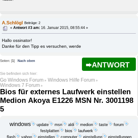
A.Schlögl
Beiträge: 2
«
Antwort #3 am:
16. Januar 2015, 08:55:44 »
Hallo ossinator!
Danke für den Tipp es versuchen, werde
Seiten: [
1
]
Nach oben
ANTWORT
Go Windows Forum
Windows Hilfe Forum
»
»
Windows 7 Forum
»
Bios für externes Laufwerk einstellen
Medion Akoya E1226 MSN Nr. 3001198
5
windows
update
medion
msn
aldi
taste
forum
laufwerk
festplatten
bios
yahoo
computer
flash
einstellen
einstellung
einstellungen