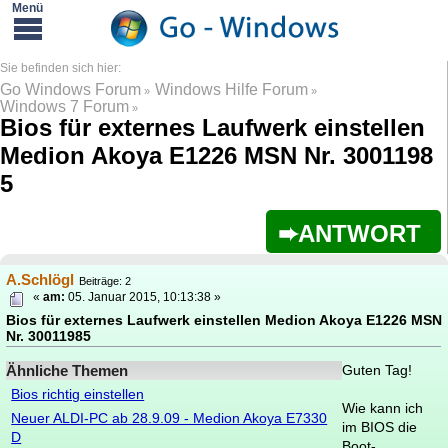
Go Windows Forum
Windows Hilfe Forum
»
»
Windows 7 Forum
»
Bios für externes Laufwerk einstellen
Medion Akoya E1226 MSN Nr. 3001198
5
ANTWORT
A.Schlögl
Beiträge: 2
«
am:
05. Januar 2015, 10:13:38 »
Bios für externes Laufwerk einstellen Medion Akoya E1226 MSN
Nr. 30011985
Ähnliche Themen
Guten Tag!
Bios richtig einstellen
Wie kann ich
Neuer ALDI-PC ab 28.9.09 - Medion Akoya E7330
im BIOS die
D
Boot-