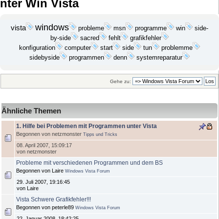
nter Win Vista
windows
vista
probleme
programme
win
msn
side-
by-side
sacred
fehlt
grafikfehler
computer
start
konfiguration
side
tun
problemme
sidebyside
programmen
denn
systemreparatur
Gehe zu:
Ähnliche Themen
1. Hilfe bei Problemen mit Programmen unter Vista
Begonnen von netzmonster
Tipps und Tricks
08. April 2007, 15:09:17
von netzmonster
Probleme mit verschiedenen Programmen und dem BS
Begonnen von Laire
Windows Vista Forum
29. Juli 2007, 19:16:45
von Laire
Vista Schwere Grafikfehler!!!
Begonnen von peterle89
Windows Vista Forum
22. Januar 2008, 18:42:25