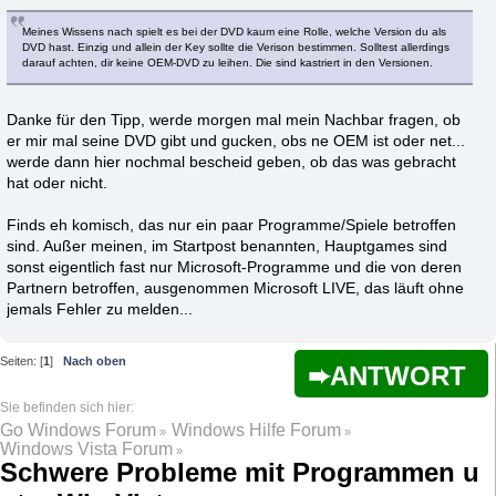
Meines Wissens nach spielt es bei der DVD kaum eine Rolle, welche Version du als
DVD hast. Einzig und allein der Key sollte die Verison bestimmen. Solltest allerdings
darauf achten, dir keine OEM-DVD zu leihen. Die sind kastriert in den Versionen.
Danke für den Tipp, werde morgen mal mein Nachbar fragen, ob
er mir mal seine DVD gibt und gucken, obs ne OEM ist oder net...
werde dann hier nochmal bescheid geben, ob das was gebracht
hat oder nicht.
Finds eh komisch, das nur ein paar Programme/Spiele betroffen
sind. Außer meinen, im Startpost benannten, Hauptgames sind
sonst eigentlich fast nur Microsoft-Programme und die von deren
Partnern betroffen, ausgenommen Microsoft LIVE, das läuft ohne
jemals Fehler zu melden...
Seiten: [
1
]
Nach oben
ANTWORT
Go Windows Forum
Windows Hilfe Forum
»
»
Windows Vista Forum
»
Schwere Probleme mit Programmen u