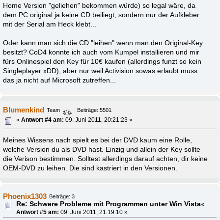
Home Version "geliehen" bekommen würde) so legal wäre, da
dem PC original ja keine CD beiliegt, sondern nur der Aufkleber
mit der Serial am Heck klebt...
Oder kann man sich die CD "leihen" wenn man den Original-Key
besitzt? CoD4 konnte ich auch vom Kumpel installieren und mir
fürs Onlinespiel den Key für 10€ kaufen (allerdings funzt so kein
Singleplayer xDD), aber nur weil Activision sowas erlaubt muss
das ja nicht auf Microsoft zutreffen...
Blumenkind
Team
Beiträge: 5501
«
Antwort #4 am:
09. Juni 2011, 20:21:23 »
Meines Wissens nach spielt es bei der DVD kaum eine Rolle,
welche Version du als DVD hast. Einzig und allein der Key sollte
die Verison bestimmen. Solltest allerdings darauf achten, dir keine
OEM-DVD zu leihen. Die sind kastriert in den Versionen.
Phoenix1303
Beiträge: 3
Re: Schwere Probleme mit Programmen unter Win Vista
«
Antwort #5 am:
09. Juni 2011, 21:19:10 »