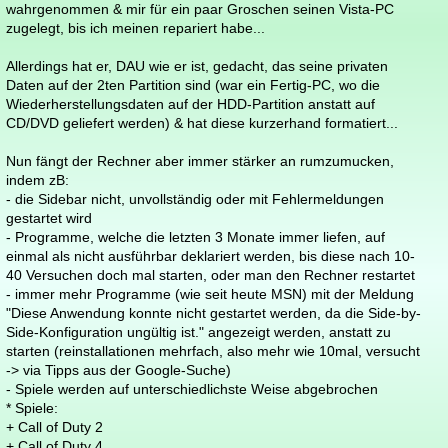
wahrgenommen & mir für ein paar Groschen seinen Vista-PC
zugelegt, bis ich meinen repariert habe...
Allerdings hat er, DAU wie er ist, gedacht, das seine privaten
Daten auf der 2ten Partition sind (war ein Fertig-PC, wo die
Wiederherstellungsdaten auf der HDD-Partition anstatt auf
CD/DVD geliefert werden) & hat diese kurzerhand formatiert...
Nun fängt der Rechner aber immer stärker an rumzumucken,
indem zB:
- die Sidebar nicht, unvollständig oder mit Fehlermeldungen
gestartet wird
- Programme, welche die letzten 3 Monate immer liefen, auf
einmal als nicht ausführbar deklariert werden, bis diese nach 10-
40 Versuchen doch mal starten, oder man den Rechner restartet
- immer mehr Programme (wie seit heute MSN) mit der Meldung
"Diese Anwendung konnte nicht gestartet werden, da die Side-by-
Side-Konfiguration ungültig ist." angezeigt werden, anstatt zu
starten (reinstallationen mehrfach, also mehr wie 10mal, versucht
-> via Tipps aus der Google-Suche)
- Spiele werden auf unterschiedlichste Weise abgebrochen
* Spiele:
+ Call of Duty 2
+ Call of Duty 4