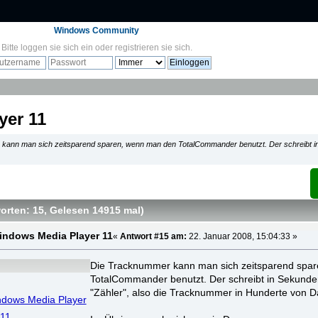
Windows Community
Bitte
loggen sie sich ein
oder
registrieren sie sich
.
yer 11
kann man sich zeitsparend sparen, wenn man den TotalCommander benutzt. Der schreibt i
orten: 15
, Gelesen 14915 mal
)
indows Media Player 11
«
Antwort #15 am:
22. Januar 2008, 15:04:33 »
Die Tracknummer kann man sich zeitsparend spa
TotalCommander benutzt. Der schreibt in Sekunde
"Zähler", also die Tracknummer in Hunderte von D
indows Media Player
 11