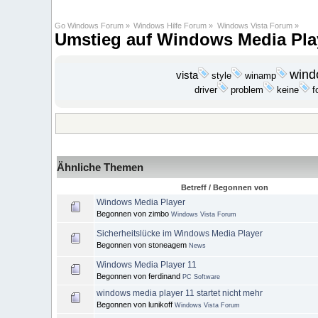
Go Windows Forum
»
Windows Hilfe Forum
»
Windows Vista Forum
»
Umstieg auf Windows Media Pla
wind
vista
style
winamp
problem
keine
driver
f
Ähnliche Themen
Betreff / Begonnen von
Windows Media Player
Begonnen von zimbo
Windows Vista Forum
Sicherheitslücke im Windows Media Player
Begonnen von stoneagem
News
Windows Media Player 11
Begonnen von ferdinand
PC Software
windows media player 11 startet nicht mehr
Begonnen von lunikoff
Windows Vista Forum