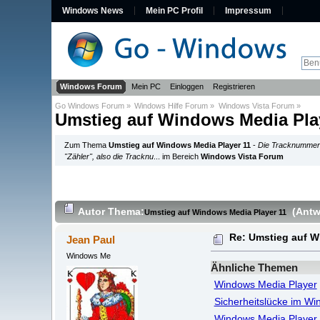
Windows News
Mein PC Profil
Impressum
Windows Forum
Mein PC
Einloggen
Registrieren
Go Windows Forum
»
Windows Hilfe Forum
»
Windows Vista Forum
»
Umstieg auf Windows Media Pla
Zum Thema
Umstieg auf Windows Media Player 11
-
Die Tracknummer 
"Zähler", also die Tracknu
... im Bereich
Windows Vista Forum
Autor
Thema:
(Antw
Umstieg auf Windows Media Player 11
Re: Umstieg auf W
Jean Paul
Windows Me
Ähnliche Themen
Windows Media Player
Sicherheitslücke im W
Windows Media Player