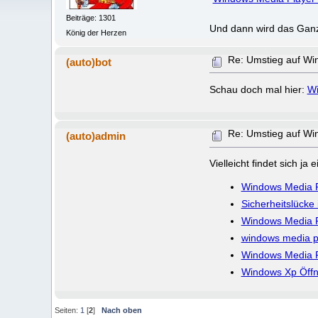
Beiträge: 1301
Und dann wird das Ganz
König der Herzen
Re: Umstieg auf Wi
(auto)bot
Schau doch mal hier:
Wi
Re: Umstieg auf Wi
(auto)admin
Vielleicht findet sich j
Windows Media P
Sicherheitslücke
Windows Media P
windows media pl
Windows Media P
Windows Xp Öffn
Seiten:
1
[
2
]
Nach oben