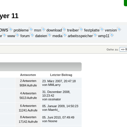
yer 11
ows
probleme
download
treiber
festplatte
msn
version
dateien
media
or
www
forum
arbeitsspeicher
wmp11
Gehe zu:
Antworten
Letzter Beitrag
2 Antworten
23. März 2007, 20:47:18
von MMLarry
9084 Aufrufe
31. Dezember 2008,
4 Antworten
10:23:42
5613 Aufrufe
von ossinator
6 Antworten
05. Januar 2009, 14:50:23
von Maerki_
11241 Aufrufe
8 Antworten
05. Juni 2010, 07:49:49
von Noone
17142 Aufrufe