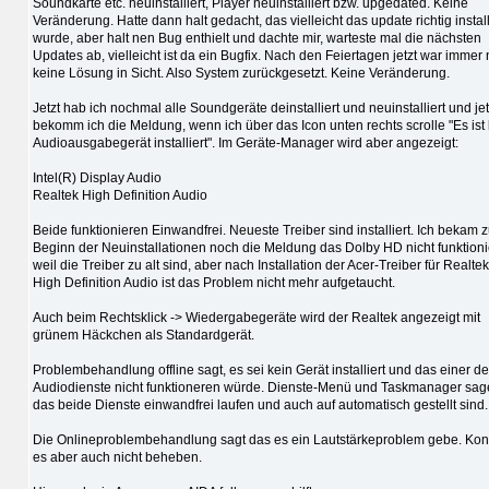
Soundkarte etc. neuinstalliert, Player neuinstalliert bzw. upgedated. Keine
Veränderung. Hatte dann halt gedacht, das vielleicht das update richtig install
wurde, aber halt nen Bug enthielt und dachte mir, warteste mal die nächsten
Updates ab, vielleicht ist da ein Bugfix. Nach den Feiertagen jetzt war immer
keine Lösung in Sicht. Also System zurückgesetzt. Keine Veränderung.
Jetzt hab ich nochmal alle Soundgeräte deinstalliert und neuinstalliert und jet
bekomm ich die Meldung, wenn ich über das Icon unten rechts scrolle "Es ist 
Audioausgabegerät installiert". Im Geräte-Manager wird aber angezeigt:
Intel(R) Display Audio
Realtek High Definition Audio
Beide funktionieren Einwandfrei. Neueste Treiber sind installiert. Ich bekam 
Beginn der Neuinstallationen noch die Meldung das Dolby HD nicht funktioni
weil die Treiber zu alt sind, aber nach Installation der Acer-Treiber für Realtek
High Definition Audio ist das Problem nicht mehr aufgetaucht.
Auch beim Rechtsklick -> Wiedergabegeräte wird der Realtek angezeigt mit
grünem Häckchen als Standardgerät.
Problembehandlung offline sagt, es sei kein Gerät installiert und das einer de
Audiodienste nicht funktioneren würde. Dienste-Menü und Taskmanager sa
das beide Dienste einwandfrei laufen und auch auf automatisch gestellt sind.
Die Onlineproblembehandlung sagt das es ein Lautstärkeproblem gebe. Kon
es aber auch nicht beheben.