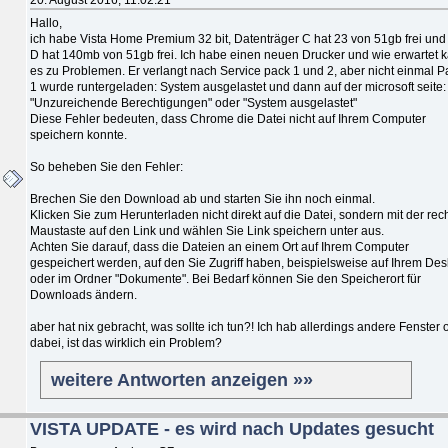
Hallo,
ich habe Vista Home Premium 32 bit, Datenträger C hat 23 von 51gb frei und
D hat 140mb von 51gb frei. Ich habe einen neuen Drucker und wie erwartet 
es zu Problemen. Er verlangt nach Service pack 1 und 2, aber nicht einmal P
1 wurde runtergeladen: System ausgelastet und dann auf der microsoft seite:
"Unzureichende Berechtigungen" oder "System ausgelastet"
Diese Fehler bedeuten, dass Chrome die Datei nicht auf Ihrem Computer
speichern konnte.
So beheben Sie den Fehler:
Brechen Sie den Download ab und starten Sie ihn noch einmal.
Klicken Sie zum Herunterladen nicht direkt auf die Datei, sondern mit der rec
Maustaste auf den Link und wählen Sie Link speichern unter aus.
Achten Sie darauf, dass die Dateien an einem Ort auf Ihrem Computer
gespeichert werden, auf den Sie Zugriff haben, beispielsweise auf Ihrem Des
oder im Ordner "Dokumente". Bei Bedarf können Sie den Speicherort für
Downloads ändern.
aber hat nix gebracht, was sollte ich tun?! Ich hab allerdings andere Fenster 
dabei, ist das wirklich ein Problem?
weitere Antworten anzeigen »»
VISTA UPDATE - es wird nach Updates gesucht