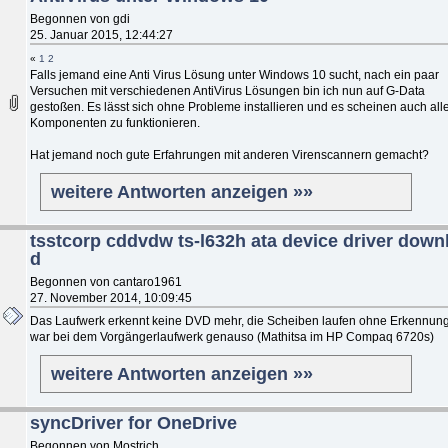
Begonnen von gdi
25. Januar 2015, 12:44:27
«
1
2
Falls jemand eine Anti Virus Lösung unter Windows 10 sucht, nach ein paar
Versuchen mit verschiedenen AntiVirus Lösungen bin ich nun auf G-Data
gestoßen. Es lässt sich ohne Probleme installieren und es scheinen auch all
Komponenten zu funktionieren.
Hat jemand noch gute Erfahrungen mit anderen Virenscannern gemacht?
weitere Antworten anzeigen »»
tsstcorp cddvdw ts-l632h ata device driver down
d
Begonnen von cantaro1961
27. November 2014, 10:09:45
Das Laufwerk erkennt keine DVD mehr, die Scheiben laufen ohne Erkennung
war bei dem Vorgängerlaufwerk genauso (Mathitsa im HP Compaq 6720s)
weitere Antworten anzeigen »»
syncDriver for OneDrive
Begonnen von Mostrich