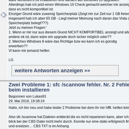
Allerdings hab ich jetzt einen Windows 10 Check gemacht welcher mir anzeig
dass es nicht komportibel ist.
Einziger Grund wäre zuwenig Speicherplatz (Zeigt mir zur Zeit nur 1 GB freie
insgesamt hab ich aber 65 GB - Liegt meiner Meinung nach daran das Vista 
Speicherplatz belegt???).
Jetzt zu meinen Fragen:'
1. Wenn er mir nur aus diesem Grund NICHT KOMPORTIBEL anzeigt und all
andere ok ist, dann wäre ein upgrade doch sicher möglich oder??
2. Welches WIndows 8 wäre das Richtige bzw wo kann ich es günstig
erwerben??
Vl kann mir jemand helfen
LG
weitere Antworten anzeigen »»
Zwei Probleme 1: sfc /scannow fehler. Nr. 2 Fehl
beim installieren
Begonnen von Lukas93
29. Mai 2016, 19:38:24
Hallo, ich bin neu und habe leider 2 Probleme bei dem ihr mir hfftl. helfen kön
Also sfc /scannow hat Dateien entdeckt die es nicht reparieren kann, aber ich
blick bei der CBS Datei nicht mehr durch. Konnte nur eine datei erfolgreich f
und ersetzen.... CBS TXT is im Anhang.