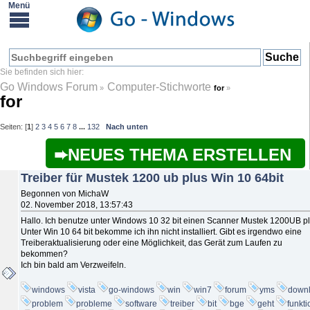
Go Windows Forum
Computer-Stichworte
»
for
»
for
Seiten: [
1
]
2
3
4
5
6
7
8
...
132
Nach unten
NEUES THEMA ERSTELLEN
Treiber für Mustek 1200 ub plus Win 10 64bit
Begonnen von MichaW
02. November 2018, 13:57:43
Hallo. Ich benutze unter Windows 10 32 bit einen Scanner Mustek 1200UB pl
Unter Win 10 64 bit bekomme ich ihn nicht installiert. Gibt es irgendwo eine
Treiberaktualisierung oder eine Möglichkeit, das Gerät zum Laufen zu
bekommen?
Ich bin bald am Verzweifeln.
windows
vista
go-windows
win
win7
forum
yms
down
problem
probleme
software
treiber
bit
bge
geht
funkti