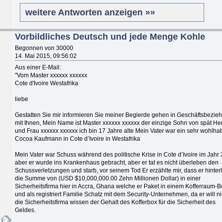
weitere Antworten anzeigen »»
Vorbildliches Deutsch und jede Menge Kohle
Begonnen von 30000
14. Mai 2015, 09:56:02
Aus einer E-Mail:
"Vom Master xxxxxx xxxxxx
Cote d'Ivoire Westafrika
liebe
Gestatten Sie mir informieren Sie meiner Begierde gehen in Geschäftsbezie
mit Ihnen, Mein Name ist Master xxxxxx xxxxxx der einzige Sohn von spät He
und Frau xxxxxx xxxxxx ich bin 17 Jahre alte Mein Vater war ein sehr wohlh
Cocoa Kaufmann in Cote d’Ivoire in Westafrika
Mein Vater war Schuss während des politische Krise in Cote d’Ivoire im Jahr
aber er wurde ins Krankenhaus gebracht, aber er tat es nicht überleben den
Schussverletzungen und starb, vor seinem Tod Er erzählte mir, dass er hinter
die Summe von (USD $10,000,000.00 Zehn Millionen Dollar) in einer
Sicherheitsfirma hier in Accra, Ghana welche er Paket in einem Kofferraum-B
und als registriert Familie Schatz mit dem Security-Unternehmen, da er will ni
die Sicherheitsfirma wissen der Gehalt des Kofferbox für die Sicherheit des
Geldes.