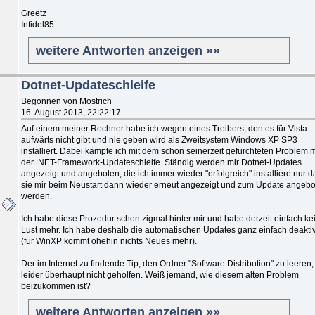
Greetz
Infidel85
weitere Antworten anzeigen »»
Dotnet-Updateschleife
Begonnen von Mostrich
16. August 2013, 22:22:17
Auf einem meiner Rechner habe ich wegen eines Treibers, den es für Vista
aufwärts nicht gibt und nie geben wird als Zweitsystem Windows XP SP3
installiert. Dabei kämpfe ich mit dem schon seinerzeit gefürchteten Problem m
der .NET-Framework-Updateschleife. Ständig werden mir Dotnet-Updates
angezeigt und angeboten, die ich immer wieder "erfolgreich" installiere nur d
sie mir beim Neustart dann wieder erneut angezeigt und zum Update angeb
werden.
Ich habe diese Prozedur schon zigmal hinter mir und habe derzeit einfach ke
Lust mehr. Ich habe deshalb die automatischen Updates ganz einfach deaktiv
(für WinXP kommt ohehin nichts Neues mehr).
Der im Internet zu findende Tip, den Ordner "Software Distribution" zu leeren,
leider überhaupt nicht geholfen. Weiß jemand, wie diesem alten Problem
beizukommen ist?
weitere Antworten anzeigen »»