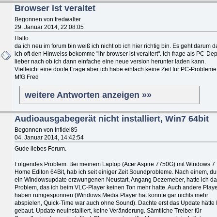
Browser ist veraltet
Begonnen von fredwalter
29. Januar 2014, 22:08:05
Hallo
da ich neu im forum bin weiß ich nicht ob ich hier richtig bin. Es geht darum d
ich oft den Hinweiss bekomme "ihr browser ist veraltert". Ich frage als PC-De
lieber nach ob ich dann einfache eine neue version herunter laden kann.
Vielleicht eine doofe Frage aber ich habe einfach keine Zeit für PC-Probleme
MfG Fred
weitere Antworten anzeigen »»
Audioausgabegerät nicht installiert, Win7 64bit
Begonnen von Infidel85
04. Januar 2014, 14:42:54
Gude liebes Forum.
Folgendes Problem. Bei meinem Laptop (Acer Aspire 7750G) mit Windows 7
Home Editon 64Bit, hab ich seit einiger Zeit Soundprobleme. Nach einem, du
ein Windowsupdate erzwungenen Neustart, Angang Dezemeber, hatte ich d
Problem, das ich beim VLC-Player keinen Ton mehr hatte. Auch andere Play
haben rumgesponnen (Windows Media Player hat konnte gar nichts mehr
abspielen, Quick-Time war auch ohne Sound). Dachte erst das Update hätte 
gebaut. Update neuinstalliert, keine Veränderung. Sämtliche Treiber für