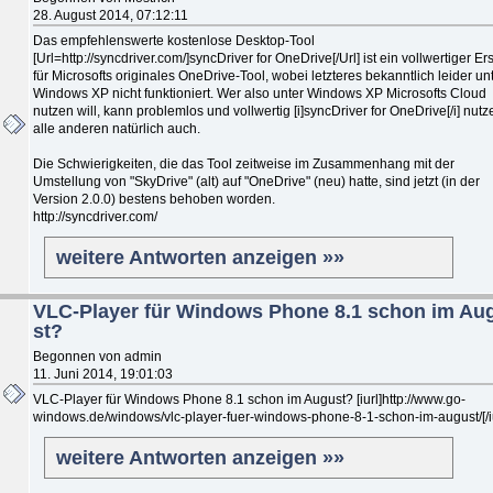
28. August 2014, 07:12:11
Das empfehlenswerte kostenlose Desktop-Tool
[Url=http://syncdriver.com/]syncDriver for OneDrive[/Url] ist ein vollwertiger Er
für Microsofts originales OneDrive-Tool, wobei letzteres bekanntlich leider un
Windows XP nicht funktioniert. Wer also unter Windows XP Microsofts Cloud
nutzen will, kann problemlos und vollwertig [i]syncDriver for OneDrive[/i] nutz
alle anderen natürlich auch.
Die Schwierigkeiten, die das Tool zeitweise im Zusammenhang mit der
Umstellung von "SkyDrive" (alt) auf "OneDrive" (neu) hatte, sind jetzt (in der
Version 2.0.0) bestens behoben worden.
http://syncdriver.com/
weitere Antworten anzeigen »»
VLC-Player für Windows Phone 8.1 schon im Au
st?
Begonnen von admin
11. Juni 2014, 19:01:03
VLC-Player für Windows Phone 8.1 schon im August? [iurl]http://www.go-
windows.de/windows/vlc-player-fuer-windows-phone-8-1-schon-im-august/[/iu
weitere Antworten anzeigen »»