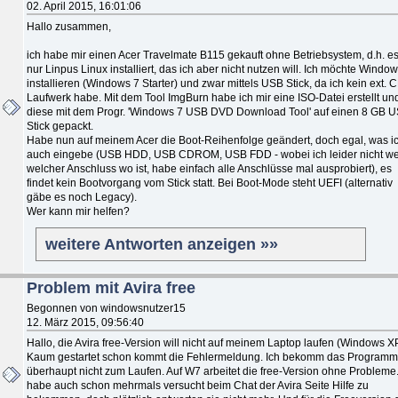
02. April 2015, 16:01:06
Hallo zusammen,
ich habe mir einen Acer Travelmate B115 gekauft ohne Betriebsystem, d.h. es 
nur Linpus Linux installiert, das ich aber nicht nutzen will. Ich möchte Windo
installieren (Windows 7 Starter) und zwar mittels USB Stick, da ich kein ext. 
Laufwerk habe. Mit dem Tool ImgBurn habe ich mir eine ISO-Datei erstellt un
diese mit dem Progr. 'Windows 7 USB DVD Download Tool' auf einen 8 GB 
Stick gepackt.
Habe nun auf meinem Acer die Boot-Reihenfolge geändert, doch egal, was i
auch eingebe (USB HDD, USB CDROM, USB FDD - wobei ich leider nicht we
welcher Anschluss wo ist, habe einfach alle Anschlüsse mal ausprobiert), es
findet kein Bootvorgang vom Stick statt. Bei Boot-Mode steht UEFI (alternativ
gäbe es noch Legacy).
Wer kann mir helfen?
weitere Antworten anzeigen »»
Problem mit Avira free
Begonnen von windowsnutzer15
12. März 2015, 09:56:40
Hallo, die Avira free-Version will nicht auf meinem Laptop laufen (Windows X
Kaum gestartet schon kommt die Fehlermeldung. Ich bekomm das Programm
überhaupt nicht zum Laufen. Auf W7 arbeitet die free-Version ohne Probleme.
habe auch schon mehrmals versucht beim Chat der Avira Seite Hilfe zu