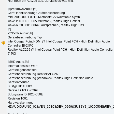
Hier noch ein Auszug aus AIDA falls es was hilft:
[b]Windows Audio:[/b]
Gerät Identifizierung Gerätebeschreibung
midi-out.0 0001 001B Microsoft GS Wavetable Synth
wave-in.0 0001 0065 Mikrofon (Realtek High Definiti
wave-out.0 0001 0064 Lautsprecher (Realtek High Defi
[b]
PCI/PnP Audio:[/b]
Gerätebeschreibung Typ
Intel Cougar Point HDMI @ Intel Cougar Point PCH - High Definition Audio
Controller [B-2] PCI
Realtek ALC269 @ Intel Cougar Point PCH - High Definition Audio Controller 
2] PCI
[b]HD Audio:[/b]
Informationsliste Wert
Geräteeigenschaften
Gerätebeschreibung Realtek ALC269
Gerätebeschreibung (Windows) Realtek High Definition Audio
Geräteart Audio
Bustyp HDAUDIO
Geräte ID 10EC-0269
Subsystem ID 1025-050E
Revision 1001
Hardwarekennung
HDAUDIO\FUNC_01&VEN_10EC&DEV_0269&SUBSYS_1025050E&REV_