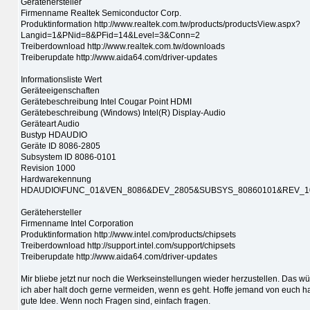
Gerätehersteller
Firmenname Realtek Semiconductor Corp.
Produktinformation http://www.realtek.com.tw/products/productsView.aspx?
Langid=1&PNid=8&PFid=14&Level=3&Conn=2
Treiberdownload http://www.realtek.com.tw/downloads
Treiberupdate http://www.aida64.com/driver-updates
Informationsliste Wert
Geräteeigenschaften
Gerätebeschreibung Intel Cougar Point HDMI
Gerätebeschreibung (Windows) Intel(R) Display-Audio
Geräteart Audio
Bustyp HDAUDIO
Geräte ID 8086-2805
Subsystem ID 8086-0101
Revision 1000
Hardwarekennung
HDAUDIO\FUNC_01&VEN_8086&DEV_2805&SUBSYS_80860101&REV_1
Gerätehersteller
Firmenname Intel Corporation
Produktinformation http://www.intel.com/products/chipsets
Treiberdownload http://support.intel.com/support/chipsets
Treiberupdate http://www.aida64.com/driver-updates
Mir bliebe jetzt nur noch die Werkseinstellungen wieder herzustellen. Das w
ich aber halt doch gerne vermeiden, wenn es geht. Hoffe jemand von euch h
gute Idee. Wenn noch Fragen sind, einfach fragen.