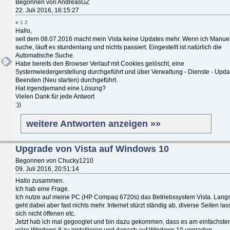
Begonnen von AndreasGZ
22. Juli 2016, 16:15:27
«
1
2
Hallo,
seit dem 08.07.2016 macht mein Vista keine Updates mehr. Wenn ich Manuel
suche, läuft es stundenlang und nichts passiert. Eingestellt ist natürlich die
Automatische Suche.
Habe bereits den Browser Verlauf mit Cookies gelöscht, eine
Systemwiedergerstellung durchgeführt und über Verwaltung - Dienste - Upda
Beenden (Neu starten) durchgeführt.
Hat irgendjemand eine Lösung?
Vielen Dank für jede Antwort
:))
weitere Antworten anzeigen »»
Upgrade von Vista auf Windows 10
Begonnen von Chucky1210
09. Juli 2016, 20:51:14
Hallo zusammen.
Ich hab eine Frage.
Ich nutze auf meine PC (HP Compaq 6720s) das Betriebssystem Vista. Lan
geht dabei aber fast nichts mehr. Internet stürzt ständig ab, diverse Seiten la
sich nicht öffenen etc.
Jetzt hab ich mal gegooglet und bin dazu gekommen, dass es am einfachste
wäre Windows 8 zu installieren und danach auf Windows 10 upgraden.