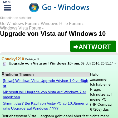
Go Windows Forum
Windows Hilfe Forum
»
»
Windows Vista Forum
»
Upgrade von Vista auf Windows 10
ANTWORT
Chucky1210
Beiträge: 5
Upgrade von Vista auf Windows 10
«
am:
09. Juli 2016, 20:51:14 »
Ähnliche Themen
Hallo
zusammen.
[News] Windows Vista Upgrade Advisor 1.0 verfügb
Ich hab eine
ar
Frage.
Microsoft will Upgrade von Vista auf Windows 7 er
Ich nutze auf
möglichen
meine PC
Stimmt das? Bei Kauf von Vista-PC ab 10.Jänner g
(HP Compaq
ratis Upgrade auf Windows 7 ???
6720s) das
Betriebssystem Vista. Langsam geht dabei aber fast nichts mehr.