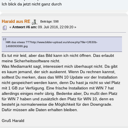
Ich blick da jetzt nicht ganz durch
Harald aus RE
Beiträge: 598
«
Antwort #6 am:
09. Juli 2016, 22:09:20 »
Hilft das etwas ???http://www.bilder-upload.eu/show.php?file=1f630b-
1468093086.jpg
Es tut mir leid, aber das Bild kann ich nicht öffnen. Das erlaubt
meine Sicherheitssoftware nicht.
Was Mediamarkt sagt, interessiert mich überhaupt nicht. Da gibt
es kaum jemand, der sich auskennt. Wenn Du rechnen kannst,
solltest Du merken, dass das WIN 10 Update vor der Installation
nicht gespeichert werden kann, denn Du hast ja nicht so viel Platz
mit 1 GB zur Verfügung. Eine frische Installation mit WIN 7 hat
allerdings einiges mehr übrig. Bedenke aber, Du mußt den Platz
für WIN 7 haben und zusätzlich den Platz für WIN 10, denn es
besteht ja normalerweise die Möglichkeit für den Downgrade.
Dafür müssen alle Daten erhalten bleiben.
Gruß Harald