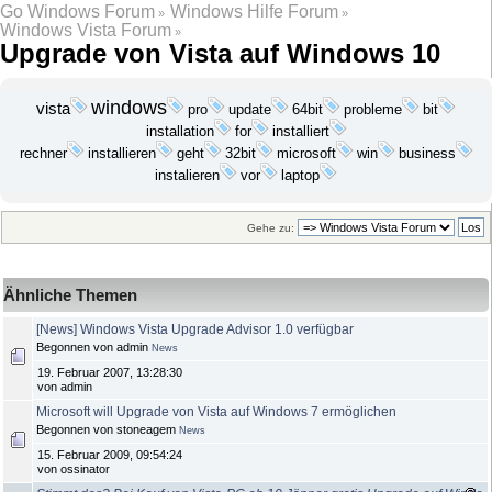
Go Windows Forum
Windows Hilfe Forum
»
»
Windows Vista Forum
»
Upgrade von Vista auf Windows 10
windows
vista
update
probleme
bit
pro
64bit
installation
for
installiert
installieren
geht
microsoft
win
rechner
32bit
business
laptop
instalieren
vor
Gehe zu:
Ähnliche Themen
[News] Windows Vista Upgrade Advisor 1.0 verfügbar
Begonnen von admin
News
19. Februar 2007, 13:28:30
von admin
Microsoft will Upgrade von Vista auf Windows 7 ermöglichen
Begonnen von stoneagem
News
15. Februar 2009, 09:54:24
von ossinator