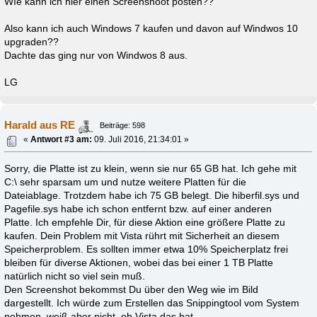
WIe kann ich hier einen Screenshoot posten??
Also kann ich auch Windows 7 kaufen und davon auf Windwos 10
upgraden??
Dachte das ging nur von Windwos 8 aus.
LG
Harald aus RE
Beiträge: 598
«
Antwort #3 am:
09. Juli 2016, 21:34:01 »
Sorry, die Platte ist zu klein, wenn sie nur 65 GB hat. Ich gehe mit
C:\ sehr sparsam um und nutze weitere Platten für die
Dateiablage. Trotzdem habe ich 75 GB belegt. Die hiberfil.sys und
Pagefile.sys habe ich schon entfernt bzw. auf einer anderen
Platte. Ich empfehle Dir, für diese Aktion eine größere Platte zu
kaufen. Dein Problem mit Vista rührt mit Sicherheit an diesem
Speicherproblem. Es sollten immer etwa 10% Speicherplatz frei
bleiben für diverse Aktionen, wobei das bei einer 1 TB Platte
natürlich nicht so viel sein muß.
Den Screenshot bekommst Du über den Weg wie im Bild
dargestellt. Ich würde zum Erstellen das Snippingtool vom System
nehmen, weiß aber nicht, ob Vista das hat.