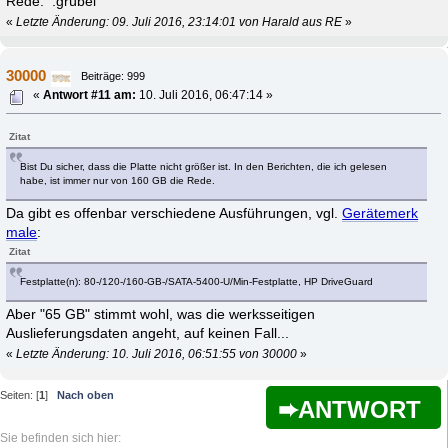
Rede. :grübel
«
Letzte Änderung: 09. Juli 2016, 23:14:01 von Harald aus RE
»
30000
Beiträge: 999
«
Antwort #11 am:
10. Juli 2016, 06:47:14 »
Zitat
Bist Du sicher, dass die Platte nicht größer ist. In den Berichten, die ich gelesen
habe, ist immer nur von 160 GB die Rede.
Da gibt es offenbar verschiedene Ausführungen, vgl.
Gerätemerk
male
:
Zitat
Festplatte(n): 80-/120-/160-GB-/SATA-5400-U/Min-Festplatte, HP DriveGuard
Aber "65 GB" stimmt wohl, was die werksseitigen
Auslieferungsdaten angeht, auf keinen Fall...
«
Letzte Änderung: 10. Juli 2016, 06:51:55 von 30000
»
Seiten: [
1
]
Nach oben
ANTWORT