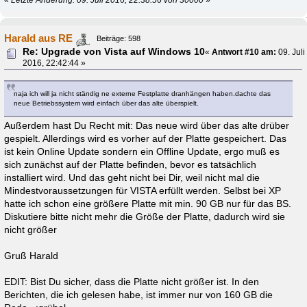
«
Letzte Änderung: 09. Juli 2016, 22:38:56 von 30000
»
Harald aus RE
Beiträge: 598
Re: Upgrade von Vista auf Windows 10
«
Antwort #10 am:
09. Juli
2016, 22:42:44 »
naja ich will ja nicht ständig ne externe Festplatte dranhängen haben.dachte das
neue Betriebssystem wird einfach über das alte überspielt.
Außerdem hast Du Recht mit: Das neue wird über das alte drüber
gespielt. Allerdings wird es vorher auf der Platte gespeichert. Das
ist kein Online Update sondern ein Offline Update, ergo muß es
sich zunächst auf der Platte befinden, bevor es tatsächlich
installiert wird. Und das geht nicht bei Dir, weil nicht mal die
Mindestvoraussetzungen für VISTA erfüllt werden. Selbst bei XP
hatte ich schon eine größere Platte mit min. 90 GB nur für das BS.
Diskutiere bitte nicht mehr die Größe der Platte, dadurch wird sie
nicht größer
Gruß Harald
EDIT: Bist Du sicher, dass die Platte nicht größer ist. In den
Berichten, die ich gelesen habe, ist immer nur von 160 GB die