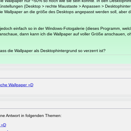
ie Wallpaper nur ~50% so hoch wie sie sein könnte. In den Desktophin
instellungen (Desktop > rechte Maustaste > Anpassen > Desktophinter
e Wallpaper an die größe des Desktops angepasst werden soll, aber da
 jedoch einfach so in der Windows-Fotogalerie (dieses Programm, welc
nschaue, dann kann ich die Wallpaper auf voller Größe anschauen, oh
ass die Wallpaper als Desktophintergrund so verzerrt ist?
che Wallpaper =D
a eine Antwort in folgenden Themen:
 =D