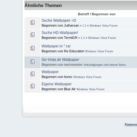
Ähnliche Themen
Betreff / Begonnen von
Suche Wallpaper =D
Begonnen von Jutharsan
«
1
2
»
Windows Vista Forum
Suche HD-Wallpaper!
Begonnen von TermiGR
«
1
2
»
Windows Vista Forum
Wallpaper in *.rar
Begonnen von Re-Education
Windows Vista Forum
Go-Vista.de Wallpaper
Begonnen von netzmonster
Ankündigungen und interne News
Wallpaper
Begonnen von horec
Windows Vista Forum
Eigene Wallpaper
Begonnen von Blue-Air
Windows Vista Forum
Powered