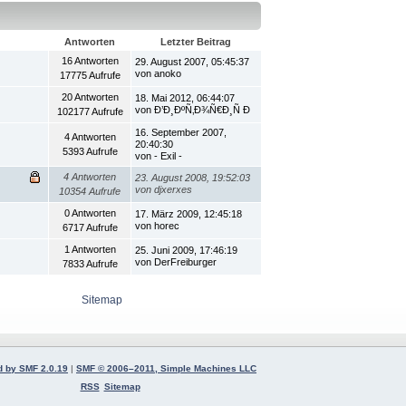
Antworten
Letzter Beitrag
16 Antworten
29. August 2007, 05:45:37
von anoko
17775 Aufrufe
20 Antworten
18. Mai 2012, 06:44:07
von Ð’Ð¸ÐºÑ‚Ð¾Ñ€Ð¸Ñ Ð
102177 Aufrufe
16. September 2007,
4 Antworten
20:40:30
5393 Aufrufe
von - Exil -
4 Antworten
23. August 2008, 19:52:03
von djxerxes
10354 Aufrufe
0 Antworten
17. März 2009, 12:45:18
von horec
6717 Aufrufe
1 Antworten
25. Juni 2009, 17:46:19
von DerFreiburger
7833 Aufrufe
Sitemap
 by SMF 2.0.19
|
SMF © 2006–2011, Simple Machines LLC
RSS
Sitemap