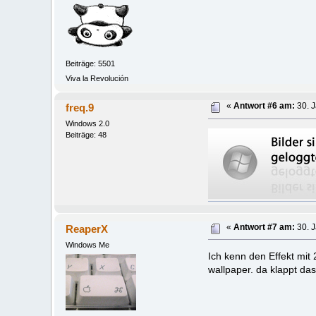
Beiträge: 5501
Viva la Revolución
freq.9
«
Antwort #6 am:
30. J
Windows 2.0
Beiträge: 48
ReaperX
«
Antwort #7 am:
30. J
Windows Me
Ich kenn den Effekt mit
wallpaper. da klappt da