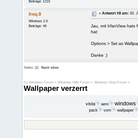
Beiträge: 1215
freq.9
«
Antwort #8 am:
30. J
Windows 2.0
Jau, mit IrfanView hats
Beiträge: 48
hat:
Options > Set as Wallpa
Danke :)
Seiten: [
1
]
Nach oben
Go Windows Forum
»
Windows Hilfe Forum
»
Windows Vista Forum
»
Wallpaper verzerrt
windows
vista
aero
pack
vom
wallpaper