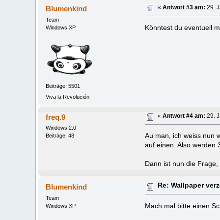
Blumenkind
«
Antwort #3 am:
29. J
Team
Könntest du eventuell m
Windows XP
Beiträge: 5501
Viva la Revolución
freq.9
«
Antwort #4 am:
29. J
Windows 2.0
Au man, ich weiss nun w
Beiträge: 48
auf einen. Also werden
Dann ist nun die Frage,
Re: Wallpaper verz
Blumenkind
Team
Mach mal bitte einen S
Windows XP