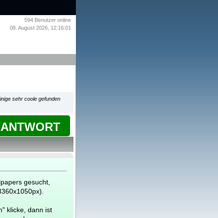
594
Benutzer online
08. August 2026, 12:16:01
inige sehr coole gefunden
ANTWORT
lpapers gesucht,
(3360x1050px).
 klicke, dann ist