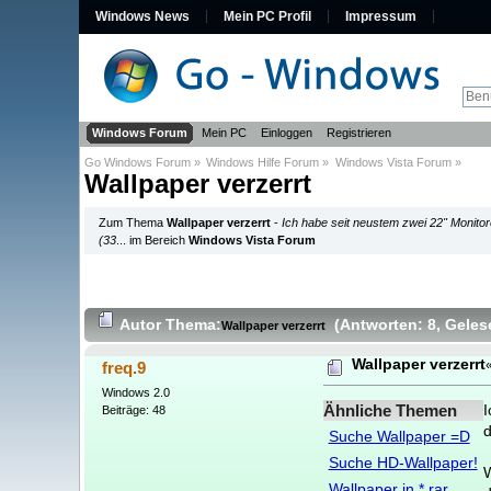
Windows News
Mein PC Profil
Impressum
Windows Forum
Mein PC
Einloggen
Registrieren
Go Windows Forum
»
Windows Hilfe Forum
»
Windows Vista Forum
»
Wallpaper verzerrt
Zum Thema
Wallpaper verzerrt
-
Ich habe seit neustem zwei 22" Monito
(33
... im Bereich
Windows Vista Forum
Autor
Thema:
(Antworten: 8
, Geles
Wallpaper verzerrt
Wallpaper verzerrt
freq.9
Windows 2.0
Ähnliche Themen
I
Beiträge: 48
d
Suche Wallpaper =D
Suche HD-Wallpaper!
W
Wallpaper in *.rar