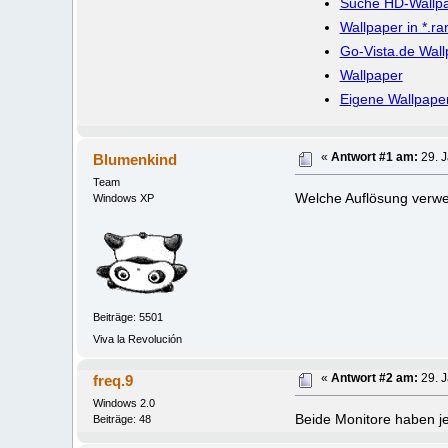
Suche HD-Wallpa
Wallpaper in *.ra
Go-Vista.de Wall
Wallpaper
Eigene Wallpape
Blumenkind
«
Antwort #1 am:
29. J
Team
Welche Auflösung verwe
Windows XP
Beiträge: 5501
Viva la Revolución
freq.9
«
Antwort #2 am:
29. J
Windows 2.0
Beide Monitore haben j
Beiträge: 48