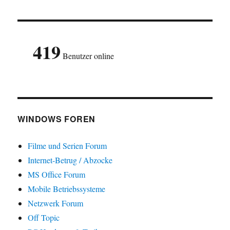
der
verfügbar
HSTE
SEIT
Beiträge
E
419
Benutzer online
WINDOWS FOREN
Filme und Serien Forum
Internet-Betrug / Abzocke
MS Office Forum
Mobile Betriebssysteme
Netzwerk Forum
Off Topic