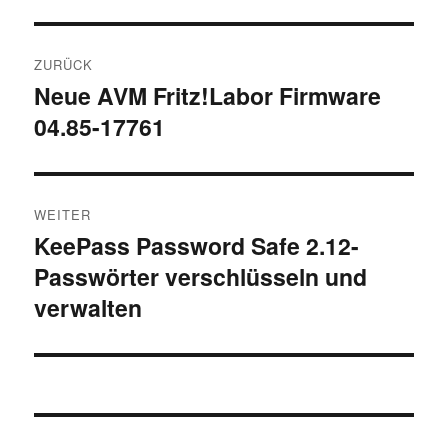
Beitragsnavigation
ZURÜCK
Neue AVM Fritz!Labor Firmware
Vorheriger
04.85-17761
Beitrag:
WEITER
KeePass Password Safe 2.12-
Nächster
Passwörter verschlüsseln und
Beitrag:
verwalten