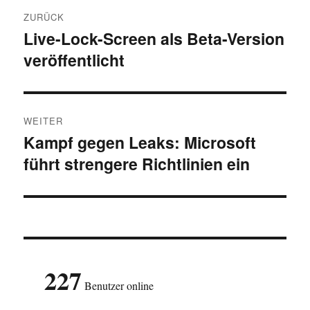
Beitragsnavigation
ZURÜCK
Live-Lock-Screen als Beta-Version
Vorheriger
veröffentlicht
Beitrag:
WEITER
Kampf gegen Leaks: Microsoft
Nächster
führt strengere Richtlinien ein
Beitrag:
227
Benutzer online