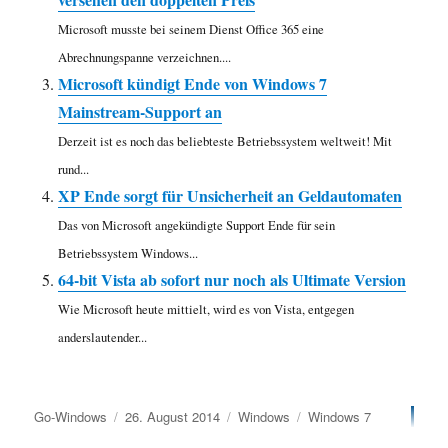
Microsoft musste bei seinem Dienst Office 365 eine
Abrechnungspanne verzeichnen....
Microsoft kündigt Ende von Windows 7
Mainstream-Support an
Derzeit ist es noch das beliebteste Betriebssystem weltweit! Mit
rund...
XP Ende sorgt für Unsicherheit an Geldautomaten
Das von Microsoft angekündigte Support Ende für sein
Betriebssystem Windows...
64-bit Vista ab sofort nur noch als Ultimate Version
Wie Microsoft heute mittielt, wird es von Vista, entgegen
anderslautender...
Autor
Veröffentlicht
Kategorien
Schlagwörter
Go-Windows
26. August 2014
Windows
Windows 7
am