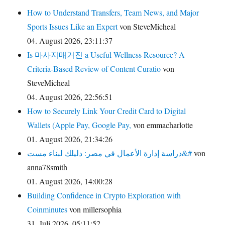
How to Understand Transfers, Team News, and Major
Sports Issues Like an Expert
von SteveMicheal
04. August 2026, 23:11:37
Is 마사지매거진 a Useful Wellness Resource? A
Criteria-Based Review of Content Curatio
von
SteveMicheal
04. August 2026, 22:56:51
How to Securely Link Your Credit Card to Digital
Wallets (Apple Pay, Google Pay,
von emmacharlotte
01. August 2026, 21:34:26
دراسة إدارة الأعمال في مصر: دليلك لبناء مست&#
von
anna78smith
01. August 2026, 14:00:28
Building Confidence in Crypto Exploration with
Coinminutes
von millersophia
31. Juli 2026, 05:11:52