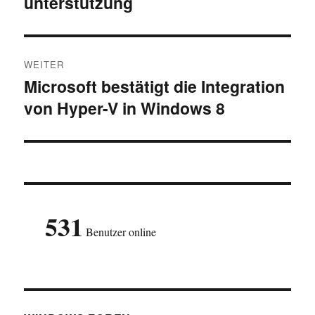
unterstützung
WEITER
Microsoft bestätigt die Integration
Nächster
von Hyper-V in Windows 8
Beitrag:
531
Benutzer online