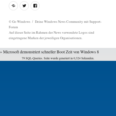
Feed
Twitter
Facebook
©
Go Windows
Deine Windows News Community mit Support-
Forum
Auf dieser Seite im Rahmen der News verwendete Logos sind
eingetragene Marken der jeweiligen Organisationen.
» Microsoft demonstriert schneller Boot Zeit von Windows 8
79 SQL-Queries. Seite wurde generiert in 0,324 Sekunden.