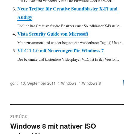
FRITZ!Box und Windows Vista Die Firmware – der Kern der...
Neue Treiber für Creative Soundblaster X-Fi und
Audigy
Endlich hat Creative für die Besitzer einer Soundblaster X-Fi neue...
Vista Security Guide von Microsoft
Moin zusammen, und wieder beginnt ein wunderbarer Tag ;-)) Unter...
VLC 1.1.0 mit Neuerungen für Windows 7
Der bekannte und kostenlose Videoplayer VLC ist in der Version...
Autor
Veröffentlicht
Kategorien
Schlagwörter
gdi
10. September 2011
Windows
Windows 8
am
Beitragsnavigation
ZURÜCK
Windows 8 mit nativer ISO
Vorheriger
Beitrag: