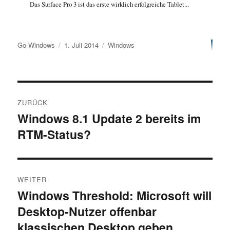
Das Surface Pro 3 ist das erste wirklich erfolgreiche Tablet...
Autor
Veröffentlicht
Kategorien
Go-Windows
1. Juli 2014
Windows
am
Beitragsnavigation
ZURÜCK
Windows 8.1 Update 2 bereits im
Vorheriger
RTM-Status?
Beitrag:
WEITER
Windows Threshold: Microsoft will
Nächster
Desktop-Nutzer offenbar
Beitrag:
klassischen Desktop geben