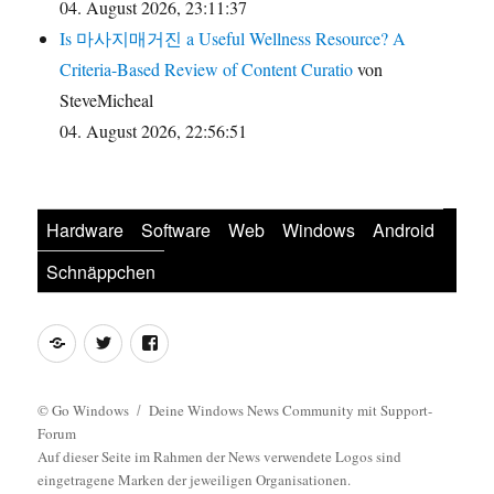
04. August 2026, 23:11:37
Is 마사지매거진 a Useful Wellness Resource? A
Criteria-Based Review of Content Curatio
von
SteveMicheal
04. August 2026, 22:56:51
Hardware
Software
Web
Windows
Android
Schnäppchen
Feed
Twitter
Facebook
©
Go Windows
Deine Windows News Community mit Support-
Forum
Auf dieser Seite im Rahmen der News verwendete Logos sind
eingetragene Marken der jeweiligen Organisationen.