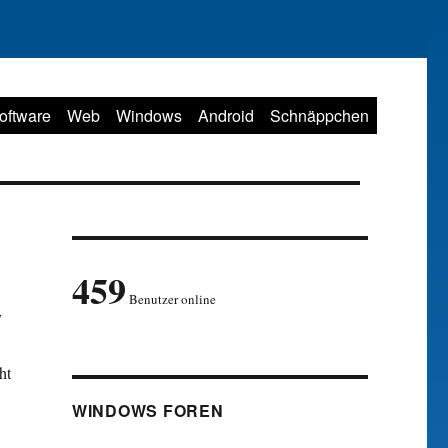
oftware
Web
Windows
Android
Schnäppchen
459
Benutzer online
v
ht
WINDOWS FOREN