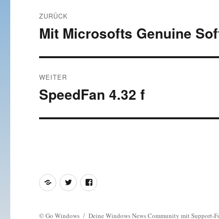
Beitragsnavigation
ZURÜCK
Mit Microsofts Genuine Soft
Vorheriger
Beitrag:
WEITER
SpeedFan 4.32 f
Nächster
Beitrag:
Feed
Twitter
Facebook
©
Go Windows
Deine Windows News Community mit Support-F