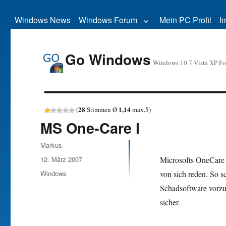
Windows News
Windows Forum
Mein PC Profil
I
Go Windows
Windows 10 7 Vista XP F
28
1,14
(
Stimmen Ø
max.
5
)
MS One-Care l
Autor
Markus
Veröffentlicht
12. März 2007
Microsofts OneCare 
am
Kategorien
Windows
von sich reden. So s
Schadsoftware vorzu
sicher.