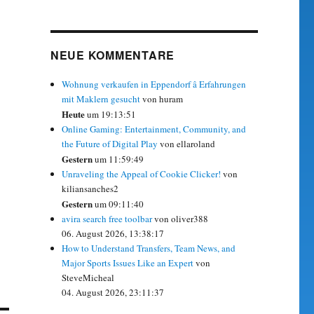
NEUE KOMMENTARE
Wohnung verkaufen in Eppendorf â Erfahrungen
mit Maklern gesucht
von huram
Heute
um 19:13:51
Online Gaming: Entertainment, Community, and
the Future of Digital Play
von ellaroland
Gestern
um 11:59:49
Unraveling the Appeal of Cookie Clicker!
von
kiliansanches2
Gestern
um 09:11:40
avira search free toolbar
von oliver388
06. August 2026, 13:38:17
How to Understand Transfers, Team News, and
Major Sports Issues Like an Expert
von
SteveMicheal
04. August 2026, 23:11:37