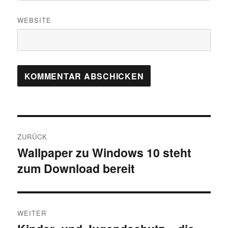
WEBSITE
Beitragsnavigation
ZURÜCK
Wallpaper zu Windows 10 steht
Vorheriger
zum Download bereit
Beitrag:
WEITER