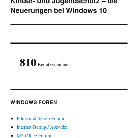
Kinder- und Jugendschutz – die
Nächster
Neuerungen bei Windows 10
Beitrag:
810
Benutzer online
WINDOWS FOREN
Filme und Serien Forum
Internet-Betrug / Abzocke
MS Office Forum