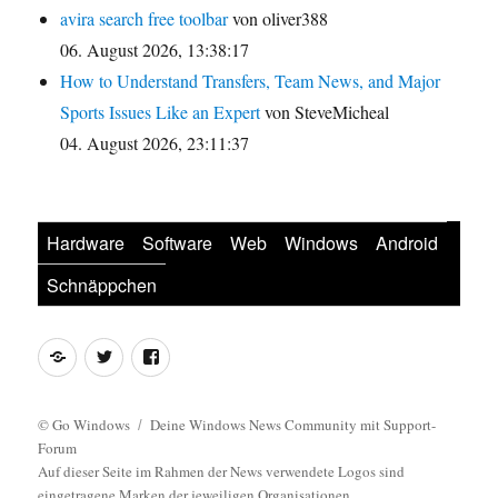
avira search free toolbar
von oliver388
06. August 2026, 13:38:17
How to Understand Transfers, Team News, and Major
Sports Issues Like an Expert
von SteveMicheal
04. August 2026, 23:11:37
Hardware
Software
Web
Windows
Android
Schnäppchen
Feed
Twitter
Facebook
©
Go Windows
Deine Windows News Community mit Support-
Forum
Auf dieser Seite im Rahmen der News verwendete Logos sind
eingetragene Marken der jeweiligen Organisationen.