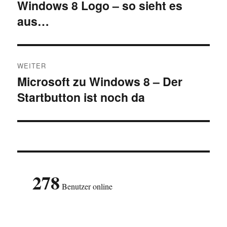
Windows 8 Logo – so sieht es
Vorheriger
aus…
Beitrag:
WEITER
Microsoft zu Windows 8 – Der
Nächster
Startbutton ist noch da
Beitrag:
278
Benutzer online