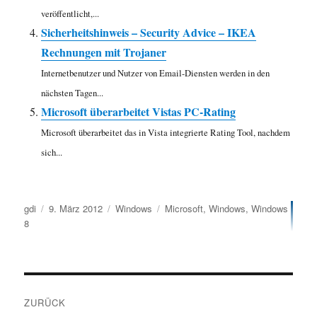
veröffentlicht,...
Sicherheitshinweis – Security Advice – IKEA
Rechnungen mit Trojaner
Internetbenutzer und Nutzer von Email-Diensten werden in den
nächsten Tagen...
Microsoft überarbeitet Vistas PC-Rating
Microsoft überarbeitet das in Vista integrierte Rating Tool, nachdem
sich...
Autor
Veröffentlicht
Kategorien
Schlagwörter
gdi
9. März 2012
Windows
Microsoft
,
Windows
,
Windows
am
8
Beitragsnavigation
ZURÜCK