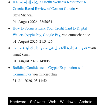
Is 마사지매거진 a Useful Wellness Resource? A
Criteria-Based Review of Content Curatio
von
SteveMicheal
04. August 2026, 22:56:51
How to Securely Link Your Credit Card to Digital
Wallets (Apple Pay, Google Pay,
von emmacharlotte
01. August 2026, 21:34:26
دراسة إدارة الأعمال في مصر: دليلك لبناء مست&#
von
anna78smith
01. August 2026, 14:00:28
Building Confidence in Crypto Exploration with
Coinminutes
von millersophia
31. Juli 2026, 05:11:52
Hardware
Software
Web
Windows
Android