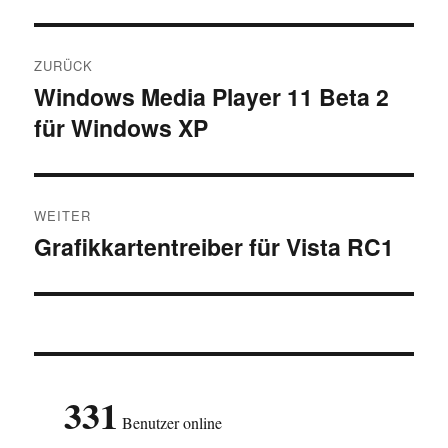
Beitragsnavigation
ZURÜCK
Windows Media Player 11 Beta 2
Vorheriger
für Windows XP
Beitrag:
WEITER
Grafikkartentreiber für Vista RC1
Nächster
Beitrag:
331
Benutzer online