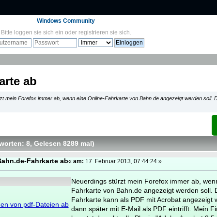
Windows Community
Bitte
loggen sie sich ein
oder
registrieren sie sich
.
arte ab
zt mein Forefox immer ab, wenn eine Online-Fahrkarte von Bahn.de angezeigt werden soll. D
worten: 8
, Gelesen 8289 mal
)
 Bahn.de-Fahrkarte ab
«
am:
17. Februar 2013, 07:44:24 »
Neuerdings stürzt mein Forefox immer ab, wenn
Fahrkarte von Bahn.de angezeigt werden soll. D
Fahrkarte kann als PDF mit Acrobat angezeigt 
fnen von pdf-Dateien ab
dann später mit E-Mail als PDF eintrifft. Mein F