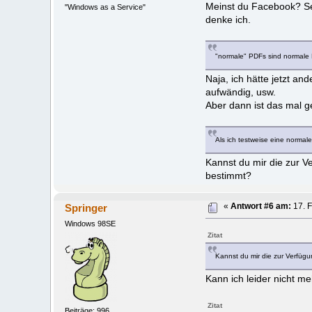
Meinst du Facebook? Seh
"Windows as a Service"
denke ich.
"normale" PDFs sind normale
Naja, ich hätte jetzt a
aufwändig, usw.
Aber dann ist das mal g
Als ich testweise eine norma
Kannst du mir die zur Ver
bestimmt?
Springer
«
Antwort #6 am:
17. F
Windows 98SE
Zitat
Kannst du mir die zur Verfügu
Kann ich leider nicht me
Zitat
Beiträge: 996