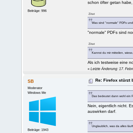
schon öfter getan habe, 
Beiträge: 996
Zitat
Was sind "normale" PDFs und
"normale" PDFs sind no
Zitat
Kannst du mir mitteilen, wieso
Als ich testweise eine
«
Letzte Änderung: 17. Febr
Re: Firefox stürzt
SB
Moderator
Windows Me
Das bedeutet dann wohl ein P
Nein, eigentlich nicht. 
auswirken darf.
Unglaublich, was da alles läuft 
Beiträge: 1943