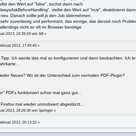
tellst den Wert auf "false", suchst dann nach
lwaysAskBeforeHandling", stellst den Wert auf "true", deaktivierst dan
x neu. Danach sollte pdf.js den Job übernehmen.
n sehr zuverlässig und performant, das einzige, das derzeit noch Proble
allerdings nicht so oft im Browser benötige.
uar 2013, 16:39:29 von SB
»
ebruar 2013, 17:45:40 »
 Tipp. Ich werde das mal so konfigurieren und dann beobachten. Ich br
hrkarte...
 wieder Neues? Wo ist der Unterschied zum normalen PDF-Plugin?
r" PDFs funktioniert schon mal ganz gut...
r Firefox mal wieder unmotiviert abgestürzt...
uar 2013, 18:26:36 von Springer
»
ebruar 2013, 20:13:32 »