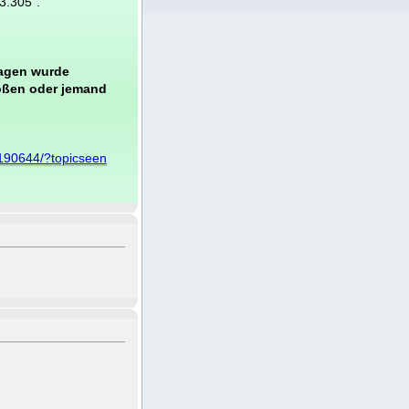
3.305".
Tagen wurde
oßen oder jemand
190644/?topicseen