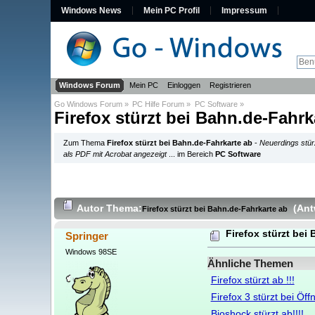
Windows News
Mein PC Profil
Impressum
Windows Forum
Mein PC
Einloggen
Registrieren
Go Windows Forum
»
PC Hilfe Forum
»
PC Software
»
Firefox stürzt bei Bahn.de-Fahrk
Zum Thema
Firefox stürzt bei Bahn.de-Fahrkarte ab
-
Neuerdings stür
als PDF mit Acrobat angezeigt
... im Bereich
PC Software
Autor
Thema:
(Ant
Firefox stürzt bei Bahn.de-Fahrkarte ab
Firefox stürzt bei
Springer
Windows 98SE
Ähnliche Themen
Firefox stürzt ab !!!
Firefox 3 stürzt bei Öf
Bioshock stürzt ab!!!!