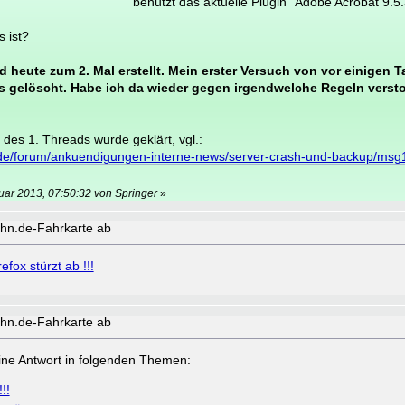
benutzt das aktuelle Plugin "Adobe Acrobat 9.5.
 ist?
d heute zum 2. Mal erstellt. Mein erster Versuch von vor einigen 
s gelöscht. Habe ich da wieder gegen irgendwelche Regeln verst
des 1. Threads wurde geklärt, vgl.:
de/forum/ankuendigungen-interne-news/server-crash-und-backup/msg
uar 2013, 07:50:32 von Springer
»
Bahn.de-Fahrkarte ab
refox stürzt ab !!!
Bahn.de-Fahrkarte ab
a eine Antwort in folgenden Themen:
!!