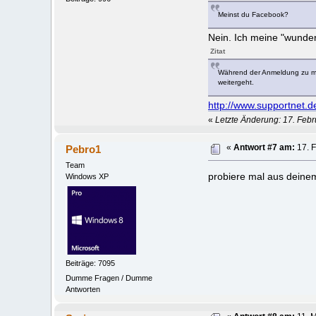
Meinst du Facebook?
Nein. Ich meine "wunder
Zitat
Während der Anmeldung zu mei
weitergeht.
http://www.supportnet.d
«
Letzte Änderung: 17. Febr
Pebro1
«
Antwort #7 am:
17. F
Team
probiere mal aus deinem
Windows XP
Beiträge: 7095
Dumme Fragen / Dumme
Antworten