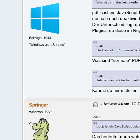
Was ist denn das jetzt wiede
pdf.js ist ein JavaScrip
deshalb noch deaktiviert
Der Unterschied liegt d
Plugins, da diese im Reg
Beiträge: 1943
"Windows as a Service"
EDIT:
Die Darstellung "normaler" PDF
Was sind "normale" PDF
EDIT:
Jetzt ist mein idiotischer Firef
Kannst du mir mitteilen,
Springer
«
Antwort #4 am:
17. F
Windows 98SE
Zitat
pdf.js ist ein JavaScript-basi
Das bedeutet dann wohl 