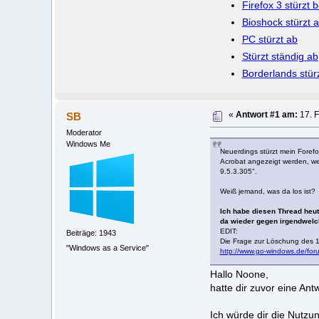
Firefox 3 stürzt 
Bioshock stürzt ab
PC stürzt ab
Stürzt ständig ab
Borderlands stür
SB
«
Antwort #1 am:
17. F
Moderator
Windows Me
Neuerdings stürzt mein Forefo
Acrobat angezeigt werden, wen
9.5.3.305".
Weiß jemand, was da los ist?
Ich habe diesen Thread heut
da wieder gegen irgendwelch
EDIT:
Beiträge: 1943
Die Frage zur Löschung des 1.
"Windows as a Service"
http://www.go-windows.de/fo
Hallo Noone,
hatte dir zuvor eine An
Ich würde dir die Nutzu