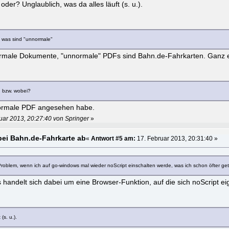
oder? Unglaublich, was da alles läuft (s. u.).
 was sind "unnormale"
rmale Dokumente, "unnormale" PDFs sind Bahn.de-Fahrkarten. Ganz 
, bzw. wobei?
 normale PDF angesehen habe.
uar 2013, 20:27:40 von Springer
»
 bei Bahn.de-Fahrkarte ab
«
Antwort #5 am:
17. Februar 2013, 20:31:40 »
roblem, wenn ich auf go-windows mal wieder noScript einschalten werde, was ich schon öfter ge
Es handelt sich dabei um eine Browser-Funktion, auf die sich noScript eig
(s. u.).