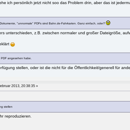
e ich persönlich jetzt nicht soo das Problem drin, aber das ist jeder
 Dokumente, "unnormale" PDFs sind Bahn.de-Fahrkarten. Ganz einfach, oder?
nders unterschieden, z.B. zwischen normaler und großer Dateigröße, aufw
eklärt
le PDF angesehen habe.
fügung stellen, oder ist die nicht für die Öffentlichkeit/generell für an
ebruar 2013, 20:38:35 »
ng stellen
hr reproduzieren.