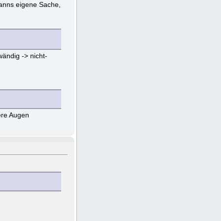
manns eigene Sache,
ändig -> nicht-
dere Augen