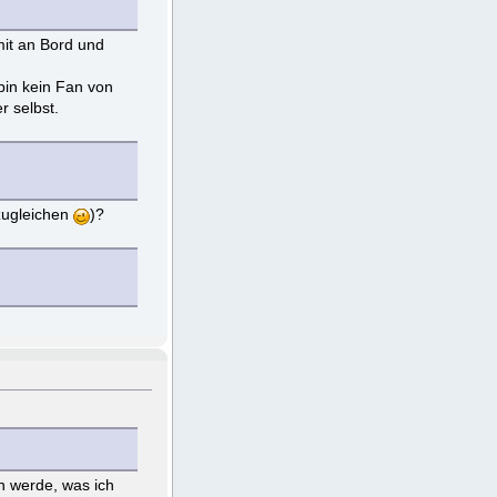
mit an Bord und
bin kein Fan von
r selbst.
zugleichen
)?
n werde, was ich