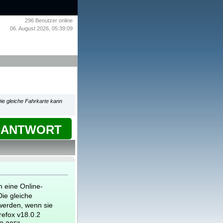
296
Benutzer online
06. August 2026, 05:39:09
ie gleiche Fahrkarte kann
ANTWORT
 eine Online-
ie gleiche
werden, wenn sie
irefox v18.0.2