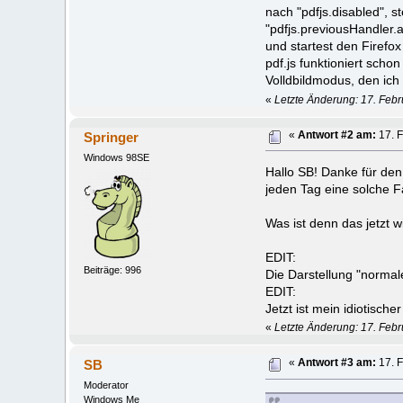
nach "pdfjs.disabled", s
"pdfjs.previousHandler.a
und startest den Firefo
pdf.js funktioniert scho
Volldbildmodus, den ich 
«
Letzte Änderung: 17. Febr
Springer
«
Antwort #2 am:
17. F
Windows 98SE
Hallo SB! Danke für den
jeden Tag eine solche Fa
Was ist denn das jetzt
EDIT:
Beiträge: 996
Die Darstellung "normale
EDIT:
Jetzt ist mein idiotische
«
Letzte Änderung: 17. Febr
SB
«
Antwort #3 am:
17. F
Moderator
Windows Me