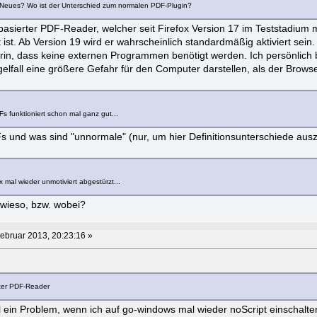
r Neues? Wo ist der Unterschied zum normalen PDF-Plugin?
t-basierter PDF-Reader, welcher seit Firefox Version 17 im Teststadium 
 ist. Ab Version 19 wird er wahrscheinlich standardmäßig aktiviert sein.
arin, dass keine externen Programmen benötigt werden. Ich persönlich 
elfall eine größere Gefahr für den Computer darstellen, als der Browse
s funktioniert schon mal ganz gut...
s und was sind "unnormale" (nur, um hier Definitionsunterschiede aus
ox mal wieder unmotiviert abgestürzt...
 wieso, bzw. wobei?
ebruar 2013, 20:23:16 »
erter PDF-Reader
ein Problem, wenn ich auf go-windows mal wieder noScript einschalte