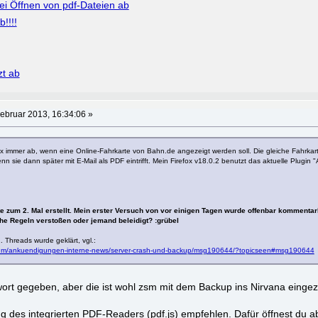
bei Öffnen von pdf-Dateien ab
!!!!
zt ab
ebruar 2013, 16:34:06 »
x immer ab, wenn eine Online-Fahrkarte von Bahn.de angezeigt werden soll. Die gleiche Fahrkar
n sie dann später mit E-Mail als PDF eintrifft. Mein Firefox v18.0.2 benutzt das aktuelle Plugin
e zum 2. Mal erstellt. Mein erster Versuch von vor einigen Tagen wurde offenbar kommentar
e Regeln verstoßen oder jemand beleidigt? :grübel
 Threads wurde geklärt, vgl.:
rum/ankuendigungen-interne-news/server-crash-und-backup/msg190644/?topicseen#msg190644
twort gegeben, aber die ist wohl zsm mit dem Backup ins Nirvana eingez
ng des integrierten PDF-Readers (pdf.js) empfehlen. Dafür öffnest du ab