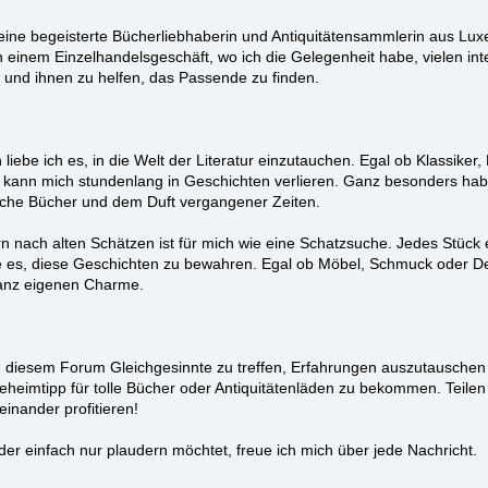
eine begeisterte Bücherliebhaberin und Antiquitätensammlerin aus L
in einem Einzelhandelsgeschäft, wo ich die Gelegenheit habe, vielen in
nd ihnen zu helfen, das Passende zu finden.
n liebe ich es, in die Welt der Literatur einzutauchen. Egal ob Klassiker
 kann mich stundenlang in Geschichten verlieren. Ganz besonders hab
sche Bücher und dem Duft vergangener Zeiten.
rn nach alten Schätzen ist für mich wie eine Schatzsuche. Jedes Stück 
be es, diese Geschichten zu bewahren. Egal ob Möbel, Schmuck oder D
anz eigenen Charme.
in diesem Forum Gleichgesinnte zu treffen, Erfahrungen auszutauschen 
heimtipp für tolle Bücher oder Antiquitätenläden zu bekommen. Teilen
inander profitieren!
er einfach nur plaudern möchtet, freue ich mich über jede Nachricht.