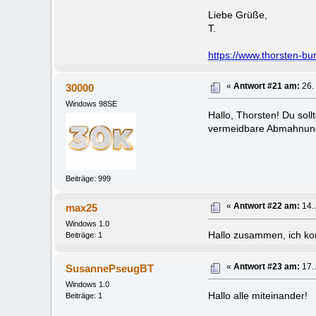
Liebe Grüße,
T.
https://www.thorsten-bu
30000
«
Antwort #21 am:
26.
Windows 98SE
Hallo, Thorsten! Du sol
vermeidbare Abmahnun
Beiträge: 999
max25
«
Antwort #22 am:
14. 
Windows 1.0
Hallo zusammen, ich kom
Beiträge: 1
SusannePseugBT
«
Antwort #23 am:
17. 
Windows 1.0
Hallo alle miteinander!
Beiträge: 1