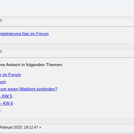
??
gistrierung hier im Forum
??
a eine Antwort in folgenden Themen:
er im Forum
rum
um einen Webfont einbinden?
- KW 5
– KW 6
m
 Februar 2025, 19:12:47 »