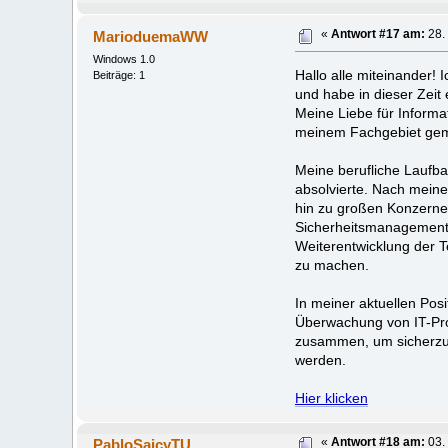
MarioduemaWW
«
Antwort #17 am:
28.
Windows 1.0
Hallo alle miteinander! 
Beiträge: 1
und habe in dieser Zeit
Meine Liebe für Informa
meinem Fachgebiet gem
Meine berufliche Laufb
absolvierte. Nach mein
hin zu großen Konzernen
Sicherheitsmanagement 
Weiterentwicklung der T
zu machen.
In meiner aktuellen Pos
Überwachung von IT-Proj
zusammen, um sicherzus
werden.
Hier klicken
PabloSaicyTU
«
Antwort #18 am:
03.