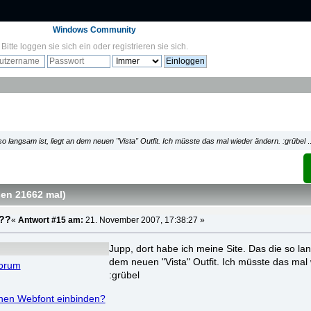
Windows Community
Bitte
loggen sie sich ein
oder
registrieren sie sich
.
so langsam ist, liegt an dem neuen "Vista" Outfit. Ich müsste das mal wieder ändern. :grübel
sen 21662 mal
)
???
«
Antwort #15 am:
21. November 2007, 17:38:27 »
Jupp, dort habe ich meine Site. Das die so lan
dem neuen "Vista" Outfit. Ich müsste das mal
Forum
:grübel
nen Webfont einbinden?