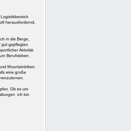
Logistikbereich
 oft herausfordernd,
ich in die Berge,
 gut gepflegten
rtlicher Aktivität
zum Berufsleben.
 und Mountainbiken.
lls eine große
nnenzulernen.
üpfen. Ob es um
altungen ich bin