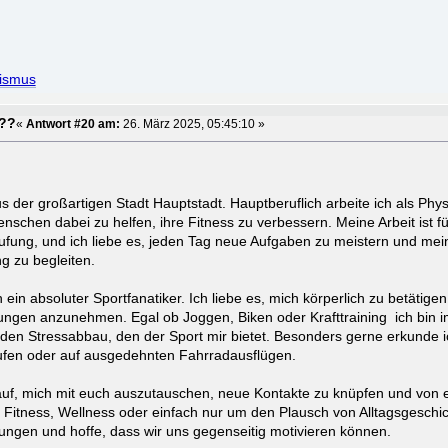
tismus
???
«
Antwort #20 am:
26. März 2025, 05:45:10 »
s der großartigen Stadt Hauptstadt. Hauptberuflich arbeite ich als Phy
nschen dabei zu helfen, ihre Fitness zu verbessern. Meine Arbeit ist fü
ufung, und ich liebe es, jeden Tag neue Aufgaben zu meistern und mein
 zu begleiten.
ch ein absoluter Sportfanatiker. Ich liebe es, mich körperlich zu betätig
ungen anzunehmen. Egal ob Joggen, Biken oder Krafttraining ich bin 
d den Stressabbau, den der Sport mir bietet. Besonders gerne erkunde
ufen oder auf ausgedehnten Fahrradausflügen.
rauf, mich mit euch auszutauschen, neue Kontakte zu knüpfen und von
m Fitness, Wellness oder einfach nur um den Plausch von Alltagsgeschic
ngen und hoffe, dass wir uns gegenseitig motivieren können.