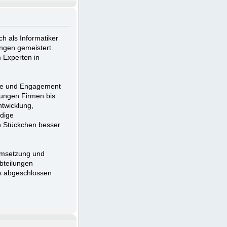
ch als Informatiker
ngen gemeistert.
 Experten in
ude und Engagement
jungen Firmen bis
twicklung,
dige
in Stückchen besser
 Umsetzung und
bteilungen
ts abgeschlossen