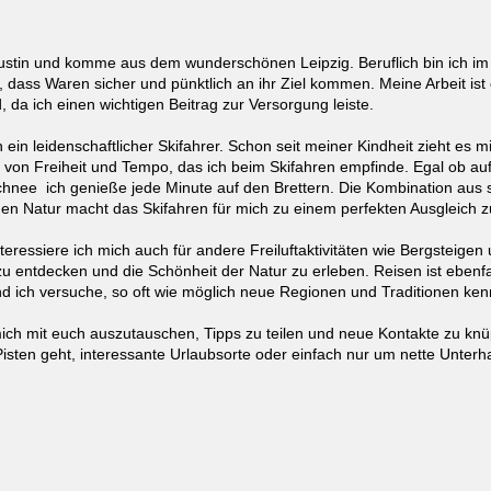
ustin und komme aus dem wunderschönen Leipzig. Beruflich bin ich im 
e, dass Waren sicher und pünktlich an ihr Ziel kommen. Meine Arbeit ist
, da ich einen wichtigen Beitrag zur Versorgung leiste.
h ein leidenschaftlicher Skifahrer. Schon seit meiner Kindheit zieht es m
l von Freiheit und Tempo, das ich beim Skifahren empfinde. Egal ob auf
hnee ich genieße jede Minute auf den Brettern. Die Kombination aus spo
n Natur macht das Skifahren für mich zu einem perfekten Ausgleich 
eressiere ich mich auch für andere Freiluftaktivitäten wie Bergsteigen
zu entdecken und die Schönheit der Natur zu erleben. Reisen ist ebenfa
nd ich versuche, so oft wie möglich neue Regionen und Traditionen ke
mich mit euch auszutauschen, Tipps zu teilen und neue Kontakte zu kn
Pisten geht, interessante Urlaubsorte oder einfach nur um nette Unterh