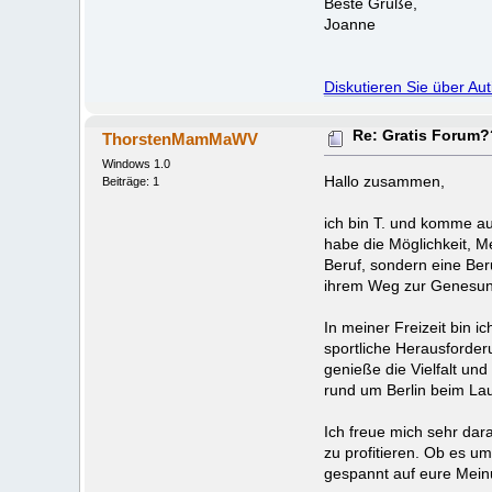
Beste Grüße,
Joanne
Diskutieren Sie über Au
Re: Gratis Forum
ThorstenMamMaWV
Windows 1.0
Hallo zusammen,
Beiträge: 1
ich bin T. und komme au
habe die Möglichkeit, Me
Beruf, sondern eine Ber
ihrem Weg zur Genesung
In meiner Freizeit bin i
sportliche Herausforder
genieße die Vielfalt un
rund um Berlin beim La
Ich freue mich sehr da
zu profitieren. Ob es u
gespannt auf eure Meinu