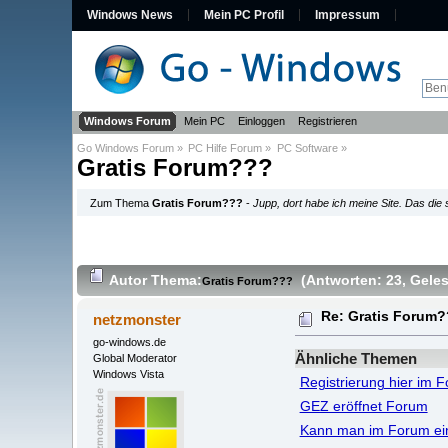
Windows News
Mein PC Profil
Impressum
Windows Forum
Mein PC
Einloggen
Registrieren
Go Windows Forum
»
PC Hilfe Forum
»
PC Software
»
Gratis Forum???
Zum Thema
Gratis Forum???
-
Jupp, dort habe ich meine Site. Das die 
Autor
Thema:
(Antworten: 23
, Gele
Gratis Forum???
Re: Gratis Forum
netzmonster
go-windows.de
Ähnliche Themen
Global Moderator
Windows Vista
Registrierung hier im 
GEZ eröffnet Forum
Kann man im Forum ei