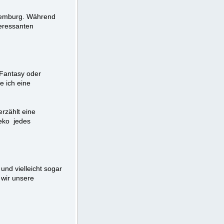
uxemburg. Während
teressanten
, Fantasy oder
e ich eine
erzählt eine
eko jedes
und vielleicht sogar
 wir unsere