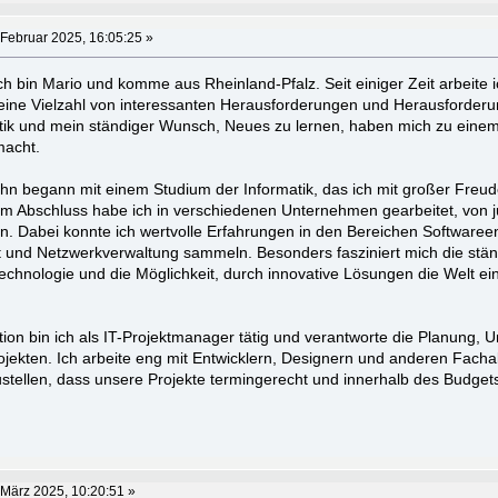
 Februar 2025, 16:05:25 »
Ich bin Mario und komme aus Rheinland-Pfalz. Seit einiger Zeit arbeite i
 eine Vielzahl von interessanten Herausforderungen und Herausforderu
tik und mein ständiger Wunsch, Neues zu lernen, haben mich zu einem
acht.
ahn begann mit einem Studium der Informatik, das ich mit großer Fre
em Abschluss habe ich in verschiedenen Unternehmen gearbeitet, von 
. Dabei konnte ich wertvolle Erfahrungen in den Bereichen Softwareen
und Netzwerkverwaltung sammeln. Besonders fasziniert mich die stän
echnologie und die Möglichkeit, durch innovative Lösungen die Welt e
ition bin ich als IT-Projektmanager tätig und verantworte die Planung,
ekten. Ich arbeite eng mit Entwicklern, Designern und anderen Facha
tellen, dass unsere Projekte termingerecht und innerhalb des Budge
 März 2025, 10:20:51 »